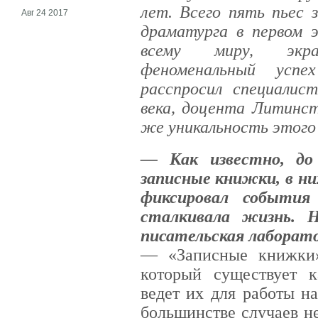
лет. Всего пять пьес
Авг 24 2017
драматурга в первом 
всему миру, экра
феноменальный успе
расспросил специалис
века, доцента Литинст
же уникальность этого
— Как известно, до
записные книжки, в н
фиксировал события
сталкивала жизнь. 
писательская лаборат
— «Записные книжки
который существует к
ведет их для работы н
большинстве случаев н