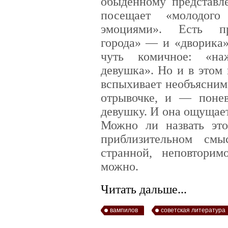
обыденному представл
посещает «молодог
эмоциями». Есть пр
города» — и «дворика»
чуть комичное: «н
девушка». Но и в этом
вспыхивает необъясним
отрывочке, и — поне
девушку. И она ощущае
Можно ли назвать это
приблизительном смы
странной, неповтори
можно.
Читать дальше...
вампилов
советская литература