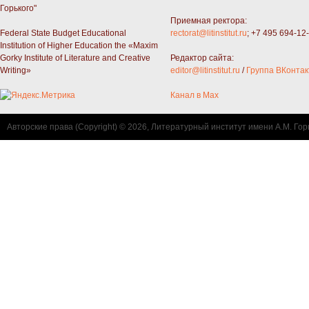
Горького"
Приемная ректора:
Federal State Budget Educational
rectorat@litinstitut.ru
; +7 495 694-12
Institution of Higher Education the «Maxim
Gorky Institute of Literature and Creative
Редактор сайта:
Writing»
editor@litinstitut.ru
/
Группа ВКонтак
Канал в Max
Авторские права (Copyright) © 2026, Литературный институт имени А.М. Гор