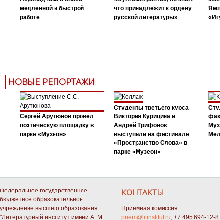
медленной и быстрой
что принадлежит к ордену
Ямп
работе
русской литературы»
«Иг
НОВЫЕ РЕПОРТАЖИ
Студенты третьего курса
Сту
Сергей Арутюнов провёл
Виктория Курицина и
фак
поэтическую площадку в
Андрей Трифонов
Муз
парке «Музеон»
выступили на фестивале
Мел
«Пространство Слова» в
парке «Музеон»
Федеральное государственное
КОНТАКТЫ
бюджетное образовательное
учреждение высшего образования
Приемная комиссия:
"Литературный институт имени А. М.
priem@litinstitut.ru
; +7 495 694-12-8