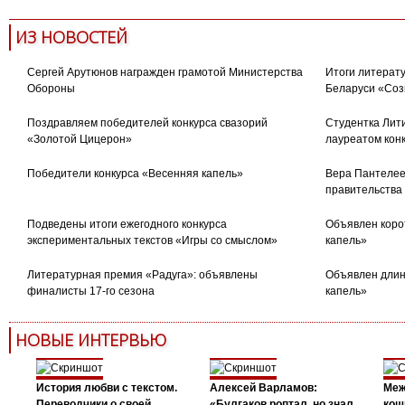
ИЗ НОВОСТЕЙ
Сергей Арутюнов награжден грамотой Министерства
Итоги литерату
Обороны
Беларуси «Соз
Поздравляем победителей конкурса свазорий
Студентка Лити
«Золотой Цицерон»
лауреатом кон
Победители конкурса «Весенняя капель»
Вера Пантелее
правительства
Подведены итоги ежегодного конкурса
Объявлен коро
экспериментальных текстов «Игры со смыслом»
капель»
Литературная премия «Радуга»: объявлены
Объявлен длин
финалисты 17-го сезона
капель»
НОВЫЕ ИНТЕРВЬЮ
История любви с текстом.
Алексей Варламов:
Меж
Переводчики о своей
«Булгаков роптал, но знал,
кош