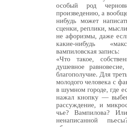
особый род черно
произведению, а вообще
нибудь может написат
сценки, реплики, мысли 
не афоризмы, даже есл
какие-нибудь «ма
вампиловская запись:
«Что такое, собств
душевное равновесие
благополучие. Для трет
молодого человека с ф
в шумном городе, где е
нажал кнопку — выбег
рассуждение, и микро
чье? Вампилова? Или
ненаписанной пьесы