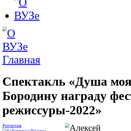
Главная
Вы здесь
Спектакль «Душа моя
Бородину награду фе
режиссуры-2022»
Репортаж