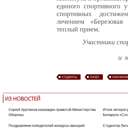
единого спортивного у
спортивных достиже
лечением «Березовая
теплый прием.
Участники спо
и 
студенты
спорт
пансиона
ИЗ НОВОСТЕЙ
Сергей Арутюнов награжден грамотой Министерства
Итоги литерату
Обороны
Беларуси «Соз
Поздравляем победителей конкурса свазорий
Студентка Лити