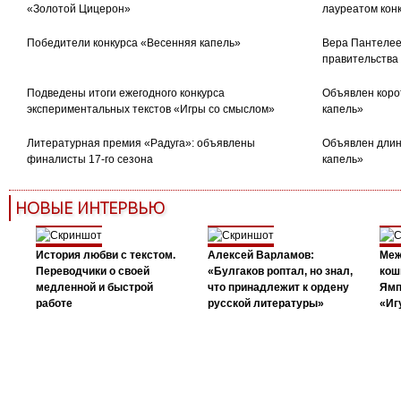
«Золотой Цицерон»
лауреатом кон
Победители конкурса «Весенняя капель»
Вера Пантелее
правительства
Подведены итоги ежегодного конкурса
Объявлен коро
экспериментальных текстов «Игры со смыслом»
капель»
Литературная премия «Радуга»: объявлены
Объявлен длин
финалисты 17-го сезона
капель»
НОВЫЕ ИНТЕРВЬЮ
История любви с текстом.
Алексей Варламов:
Меж
Переводчики о своей
«Булгаков роптал, но знал,
кош
медленной и быстрой
что принадлежит к ордену
Ямп
работе
русской литературы»
«Иг