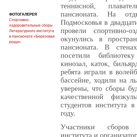
теннисной, плават
пансионата. На от
ФОТОГАЛЕРЕЯ
Спортивно-
Подмосковья в двадцат
оздоровительные сборы
провели спортивно-о
Литературного института
в пансионате «Березовая
окунулись в простран
роща»
пансионата. В стена
посетили библиотеку
кинозал, каток, бильяр
ребята играли в волейб
бассейне, ходили на л
уверены, что сборы бу
качественной физкуль
студентов института 
году.
Участники сборов 
института и организато