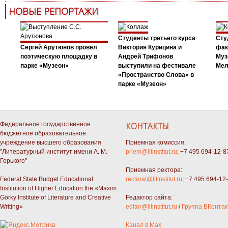
НОВЫЕ РЕПОРТАЖИ
Студенты третьего курса
Сту
Сергей Арутюнов провёл
Виктория Курицина и
фак
поэтическую площадку в
Андрей Трифонов
Муз
парке «Музеон»
выступили на фестивале
Мел
«Пространство Слова» в
парке «Музеон»
Федеральное государственное
КОНТАКТЫ
бюджетное образовательное
учреждение высшего образования
Приемная комиссия:
"Литературный институт имени А. М.
priem@litinstitut.ru
; +7 495 694-12-8
Горького"
Приемная ректора:
Federal State Budget Educational
rectorat@litinstitut.ru
; +7 495 694-12
Institution of Higher Education the «Maxim
Gorky Institute of Literature and Creative
Редактор сайта:
Writing»
editor@litinstitut.ru
/
Группа ВКонтак
Канал в Max