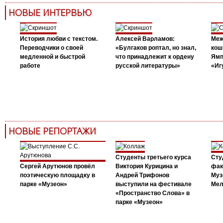
НОВЫЕ ИНТЕРВЬЮ
История любви с текстом.
Алексей Варламов:
Меж
Переводчики о своей
«Булгаков роптал, но знал,
кош
медленной и быстрой
что принадлежит к ордену
Ямп
работе
русской литературы»
«Иг
НОВЫЕ РЕПОРТАЖИ
Студенты третьего курса
Сту
Сергей Арутюнов провёл
Виктория Курицина и
фак
поэтическую площадку в
Андрей Трифонов
Муз
парке «Музеон»
выступили на фестивале
Мел
«Пространство Слова» в
парке «Музеон»