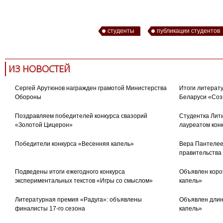
студенты
публикации студентов
ИЗ НОВОСТЕЙ
Сергей Арутюнов награжден грамотой Министерства
Итоги литерату
Обороны
Беларуси «Соз
Поздравляем победителей конкурса свазорий
Студентка Лити
«Золотой Цицерон»
лауреатом кон
Победители конкурса «Весенняя капель»
Вера Пантелее
правительства
Подведены итоги ежегодного конкурса
Объявлен коро
экспериментальных текстов «Игры со смыслом»
капель»
Литературная премия «Радуга»: объявлены
Объявлен длин
финалисты 17-го сезона
капель»