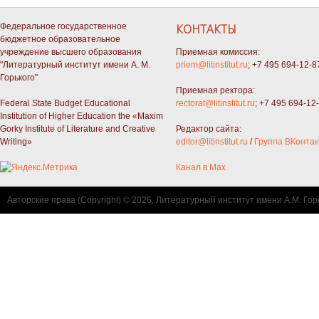
Федеральное государственное
КОНТАКТЫ
бюджетное образовательное
учреждение высшего образования
Приемная комиссия:
"Литературный институт имени А. М.
priem@litinstitut.ru
; +7 495 694-12-8
Горького"
Приемная ректора:
Federal State Budget Educational
rectorat@litinstitut.ru
; +7 495 694-12
Institution of Higher Education the «Maxim
Gorky Institute of Literature and Creative
Редактор сайта:
Writing»
editor@litinstitut.ru
/
Группа ВКонтак
Канал в Max
Авторские права (Copyright) © 2026, Литературный институт имени А.М. Гор