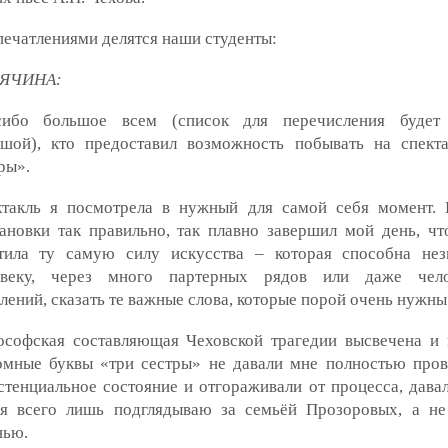
ечатлениями делятся наши студенты:
ЯЧИНА:
сибо большое всем (список для перечисления будет
ьшой), кто предоставил возможность побывать на спект
ры».
ктакль я посмотрела в нужный для самой себя момент.
ановки так правильно, так плавно завершил мой день, чт
тила ту самую силу искусства – которая способна нез
овеку, через много партерных рядов или даже чело
лений, сказать те важные слова, которые порой очень нужны
софская составляющая Чеховской трагедии высвечена и 
мные буквы «три сестры» не давали мне полностью пров
стенциальное состояние и отгораживали от процесса, давал
 я всего лишь подглядываю за семьёй Прозоровых, а н
нью.