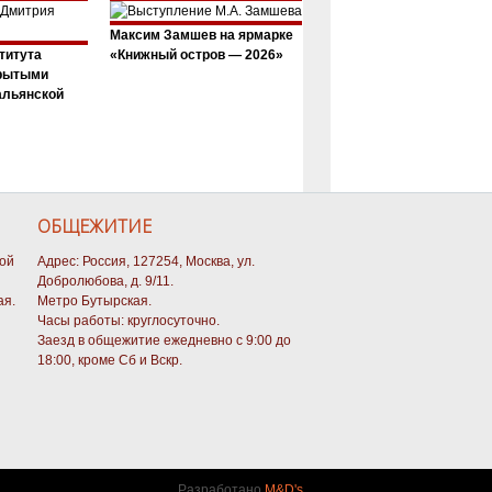
Максим Замшев на ярмарке
титута
«Книжный остров — 2026»
крытыми
альянской
ОБЩЕЖИТИЕ
кой
Адрес: Россия, 127254, Москва, ул.
Добролюбова, д. 9/11.
ая.
Метро Бутырская.
Часы работы: круглосуточно.
Заезд в общежитие ежедневно с 9:00 до
18:00, кроме Сб и Вскр.
Разработано
M&D's