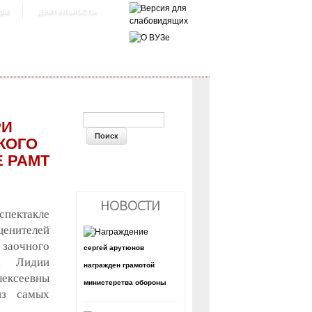
ра
деятельность
ФОРМА ПОИСКА
РИ
КОГО
Е РАМТ
НОВОСТИ
 спектакле
енителей
заочного
сергей арутюнов
та Лидии
награжден грамотой
лексеевны
министерства обороны
из самых