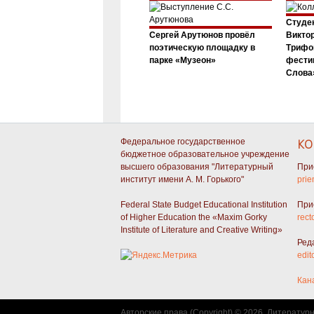
Студен
Сергей Арутюнов провёл
Виктор
поэтическую площадку в
Трифо
парке «Музеон»
фести
Слова»
Федеральное государственное
КО
бюджетное образовательное учреждение
высшего образования "Литературный
При
институт имени А. М. Горького"
prie
Federal State Budget Educational Institution
При
of Higher Education the «Maxim Gorky
rect
Institute of Literature and Creative Writing»
Ред
edit
Кан
Авторские права (Copyright) © 2026, Литератур