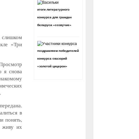
итоги литературного
конкурса для граждан
беларуси «созвучие»
 слишком
акле «Три
поздравляем победителей
конкурса свазорий
 Просмотр
«золотой цицерон»
о я снова
накомому
веческих
.
передана.
алиться в
и понять,
е живу их