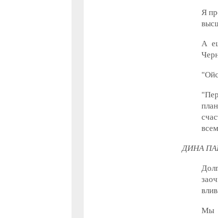
Я пр
высш
А е
Черн
"Ойс
"Пер
пла
счас
всем
ДИНА ПА
Долг
заоч
влив
Мы 