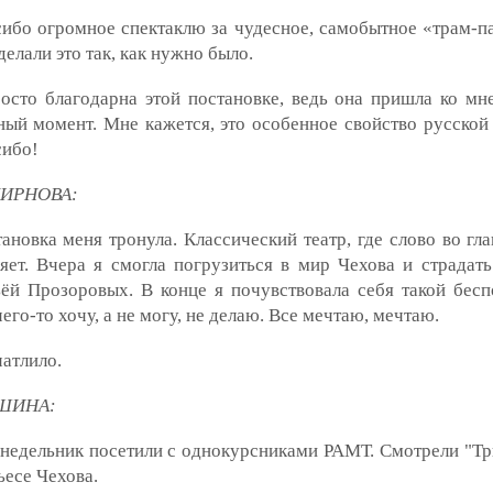
ибо огромное спектаклю за чудесное, самобытное «трам-п
делали это так, как нужно было.
осто благодарна этой постановке, ведь она пришла ко мн
ый момент. Мне кажется, это особенное свойство русской 
сибо!
ИРНОВА:
ановка меня тронула. Классический театр, где слово во гла
яет. Вчера я смогла погрузиться в мир Чехова и страдать
ёй Прозоровых. В конце я почувствовала себя такой бес
чего-то хочу, а не могу, не делаю. Все мечтаю, мечтаю.
атлило.
ШИНА:
недельник посетили с однокурсниками РАМТ. Смотрели "Тр
ьесе Чехова.