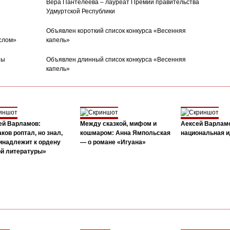
Вера Пантелеева – лауреат Премии правительства
Удмуртской Республики
Объявлен короткий список конкурса «Весенняя
слом»
капель»
ны
Объявлен длинный список конкурса «Весенняя
капель»
ей Варламов:
Между сказкой, мифом и
Аексей Варлам
ков роптал, но знал,
кошмаром: Анна Ямпольская
национальная и
инадлежит к ордену
— о романе «Игуана»
ой литературы»