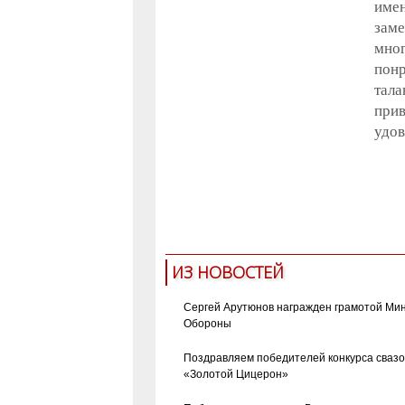
имен
зам
мног
понр
тала
прив
удов
студенты
ИЗ НОВОСТЕЙ
Сергей Арутюнов награжден грамотой Ми
Обороны
Поздравляем победителей конкурса сваз
«Золотой Цицерон»