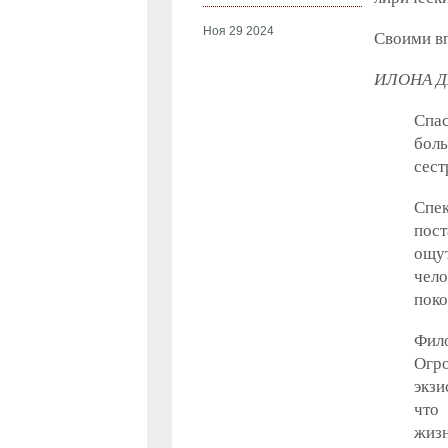
Ноя 29 2024
Своими вп
ИЛОНА Д
Спа
бол
сест
Спе
пост
ощу
чел
поко
Фило
Огро
экзи
что
жиз