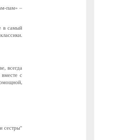
ам-пам» –
е в самый
классики.
ве, всегда
 вместе с
помощной,
и сестры"