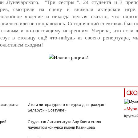
и Луначарского. "Три сестры ". 24 студента и 3 препо
ерев, смотрели на сцену и внимали актёрской игре.
ослойное явление и никогда нельзя сказать, что одноз
авилось или не понравилось. Сегодняшний спектакль был н
нтливым и по-настоящему искренним. Уверена, что если 
езут в столицу ещё что-нибудь из своего репертуара, м
ольствием сходим!
театр
рамт
три сестры
чехов
пьеса
СКО
нистерства
Итоги литературного конкурса для граждан
«Муран
Беларуси «Созвучие»
Круглый
орий
Студентка Литинститута Ану Костя стала
лауреатом конкурса имени Казинцева