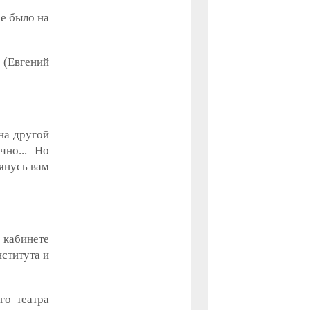
се было на
 (Евгений
 на другой
чно... Но
лянусь вам
 кабинете
нститута и
го театра