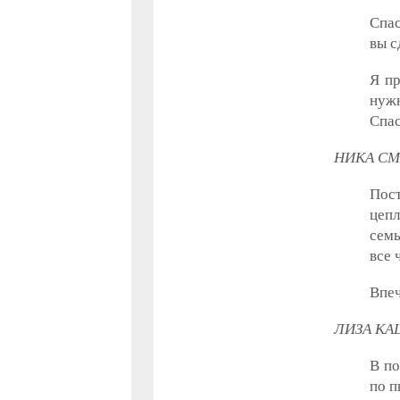
Спас
вы с
Я пр
нужн
Спа
НИКА СМ
Пост
цепл
семь
все 
Впеч
ЛИЗА КА
В по
по п