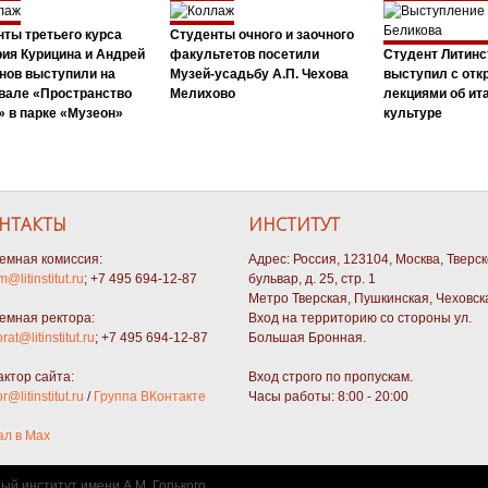
ты третьего курса
Студенты очного и заочного
ия Курицина и Андрей
факультетов посетили
Студент Литинс
нов выступили на
Музей-усадьбу А.П. Чехова
выступил с от
вале «Пространство
Мелихово
лекциями об ит
 в парке «Музеон»
культуре
НТАКТЫ
ИНСТИТУТ
емная комиссия:
Адрес: Россия, 123104, Москва, Тверс
m@litinstitut.ru
; +7 495 694-12-87
бульвар, д. 25, стр. 1
Метро Тверская, Пушкинская, Чеховск
емная ректора:
Вход на территорию со стороны ул.
orat@litinstitut.ru
; +7 495 694-12-87
Большая Бронная.
актор сайта:
Вход строго по пропускам.
or@litinstitut.ru
/
Группа ВКонтакте
Часы работы: 8:00 - 20:00
ал в Max
ный институт имени А.М. Горького