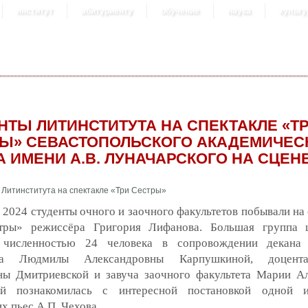
институт
абитуриенту
обучение
наука
культу
НТЫ ЛИТИНСТИТУТА НА СПЕКТАКЛЕ «Т
Ы» СЕВАСТОПОЛЬСКОГО АКАДЕМИЧЕС
А ИМЕНИ А.В. ЛУНАЧАРСКОГО НА СЦЕН
 2024 студенты очного и заочного факультетов побывали на
тры» режиссёра Григория Лифанова. Большая группа ц
 численностью 24 человека в сопровождении декана 
ета Людмилы Александровны Карпушкиной, доцен
ны Дмитриевской и завуча заочного факультета Марии А
ой познакомилась с интересной постановкой одной 
х пьес А.П. Чехова.