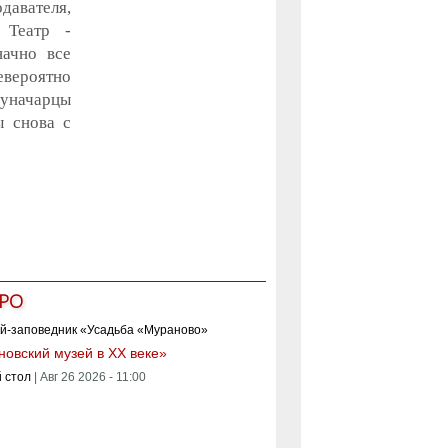
давателя,
 Театр -
начно все
евероятно
луначарцы
ы снова с
РО
овский музей в XX веке»
 стол
|
Авг 26 2026 - 11:00