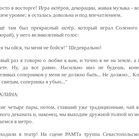
осто в восторге! Игра актёров, декорации, живая музыка - в
ем уровне; я осталась довольна и под впечатлением.
щё там был прекрасный актёр, который играл Соленого
орай), у него великолепный голос:
я ты ойся, ты меня не бойся!" Шедеврально!
вый раз я говорю о любви к вам, и точно я не на земле, а
нете. Ну, да все равно. Насильно мил не будешь, коне
тливых соперников у меня не должно быть... Не должно... К
 святым, соперника я убью..."
КЛИНА:
ие четыре пары, потом, ставший уже традиционным, чай в
ного деканата и, наконец, мы выходим дружной толпой из и
аемся в метро.
ходили в театр! На сцене РАМТа труппа Севастопольско