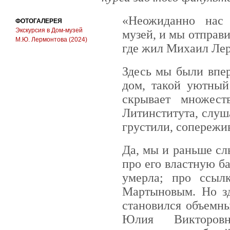
«Неожиданно нас
ФОТОГАЛЕРЕЯ
Экскурсия в Дом-музей
музей, и мы отправи
М.Ю. Лермонтова (2024)
где жил Михаил Лер
Здесь мы были впе
дом, такой уютный
скрывает множест
Литинститута, слуш
грустили, сопережи
Да, мы и раньше сл
про его властную ба
умерла; про ссыл
Мартыновым. Но з
становился объемн
Юлия Викторов