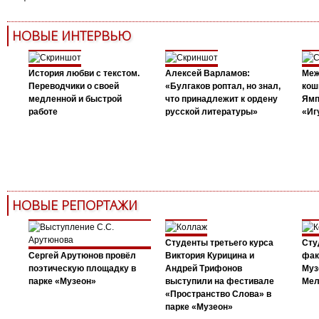
НОВЫЕ ИНТЕРВЬЮ
История любви с текстом.
Алексей Варламов:
Меж
Переводчики о своей
«Булгаков роптал, но знал,
кош
медленной и быстрой
что принадлежит к ордену
Ямп
работе
русской литературы»
«Иг
НОВЫЕ РЕПОРТАЖИ
Студенты третьего курса
Сту
Сергей Арутюнов провёл
Виктория Курицина и
фак
поэтическую площадку в
Андрей Трифонов
Муз
парке «Музеон»
выступили на фестивале
Мел
«Пространство Слова» в
парке «Музеон»