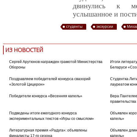
двинулись к ме
услышанное и пост
студенты
экскурсии
Миха
ИЗ НОВОСТЕЙ
Сергей Арутюнов награжден грамотой Министерства
Итоги литерату
Обороны
Беларуси «Соз
Поздравляем победителей конкурса свазорий
Студентка Лити
«Золотой Цицерон»
лауреатом кон
Победители конкурса «Весенняя капель»
Вера Пантелее
правительства
Подведены итоги ежегодного конкурса
Объявлен коро
экспериментальных текстов «Игры со смыслом»
капель»
Литературная премия «Радуга»: объявлены
Объявлен длин
финалисты 17-го сезона
капель»