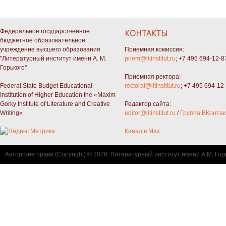
Федеральное государственное
КОНТАКТЫ
бюджетное образовательное
учреждение высшего образования
Приемная комиссия:
"Литературный институт имени А. М.
priem@litinstitut.ru
; +7 495 694-12-8
Горького"
Приемная ректора:
Federal State Budget Educational
rectorat@litinstitut.ru
; +7 495 694-12
Institution of Higher Education the «Maxim
Gorky Institute of Literature and Creative
Редактор сайта:
Writing»
editor@litinstitut.ru
/
Группа ВКонтак
Канал в Max
Авторские права (Copyright) © 2026, Литературный институт имени А.М. Гор