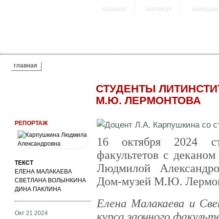
главная
институт
абитурие
ВЫ ЗДЕСЬ
главная
СТУДЕНТЫ ЛИТИНСТИ
М.Ю. ЛЕРМОНТОВА
РЕПОРТАЖ
16 октября 2024 ст
факультетов c деканом
ТЕКСТ
Людмилой Александр
ЕЛЕНА МАЛАКАЕВА
Дом-музей М.Ю. Лермон
СВЕТЛАНА ВОЛЫНКИНА
ДИНА ПАКЛИНА
Елена Малакаева и Све
Окт 21 2024
курса заочного факульт