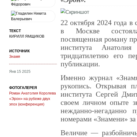
22 октября 2024 года в
в Москве состояла
ТЕКСТ
КИРИЛЛ ЯМЩИКОВ
посвященная роману про
института Анатолия
ИСТОЧНИК
тридцатилетию его п
Знамя
публикации.
Янв 15 2025
Именно журнал «Знамя
рукопись. Открывая пл
ФОТОГАЛЕРЕЯ
института Сергей Дми
Роман Анатолия Королева
«Эрон» на рубеже двух
своем личном опыте зн
эпох (конференция)
нежданно-негаданно 
номерами «Знамени» за 
Величие — разбойнич