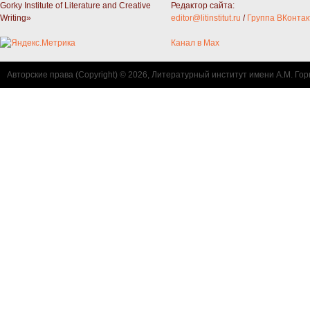
Gorky Institute of Literature and Creative
Редактор сайта:
Writing»
editor@litinstitut.ru
/
Группа ВКонтак
Канал в Max
Авторские права (Copyright) © 2026, Литературный институт имени А.М. Гор