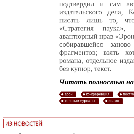
подтвердил и сам ав
издательского дела, 
писать лишь то, что
«Стратегия паука», 
авантюрный нрав «Эрона
собиравшейся занов
фрагментов; взять х
романа, отдельное изд
без купюр, текст.
Читать полностью на 
эрон
конференция
постм
толстые журналы
знамя
ИЗ НОВОСТЕЙ