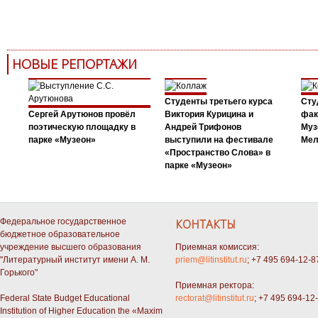
НОВЫЕ РЕПОРТАЖИ
Студенты третьего курса
Сту
Сергей Арутюнов провёл
Виктория Курицина и
фак
поэтическую площадку в
Андрей Трифонов
Муз
парке «Музеон»
выступили на фестивале
Мел
«Пространство Слова» в
парке «Музеон»
Федеральное государственное
КОНТАКТЫ
бюджетное образовательное
учреждение высшего образования
Приемная комиссия:
"Литературный институт имени А. М.
priem@litinstitut.ru
; +7 495 694-12-8
Горького"
Приемная ректора:
Federal State Budget Educational
rectorat@litinstitut.ru
; +7 495 694-12
Institution of Higher Education the «Maxim