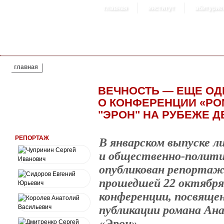
главная
институт
абитурие
ВЫ ЗДЕСЬ
главная
ВЕЧНОСТЬ — ЕЩЕ ОД
О КОНФЕРЕНЦИИ «РО
"ЭРОН" НА РУБЕЖЕ Д
РЕПОРТАЖ
В январском выпуске 
и общественно-полити
опубликован репортаж
прошедшей 22 октябр
конференции, посвящен
публикации романа Ан
«Эрон».