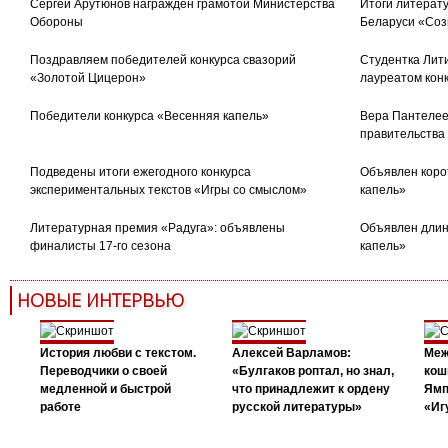
Сергей Арутюнов награжден грамотой Министерства
Итоги литерату
Обороны
Беларуси «Соз
Поздравляем победителей конкурса свазорий
Студентка Лити
«Золотой Цицерон»
лауреатом кон
Победители конкурса «Весенняя капель»
Вера Пантелее
правительства
Подведены итоги ежегодного конкурса
Объявлен коро
экспериментальных текстов «Игры со смыслом»
капель»
Литературная премия «Радуга»: объявлены
Объявлен длин
финалисты 17-го сезона
капель»
НОВЫЕ ИНТЕРВЬЮ
История любви с текстом.
Алексей Варламов:
Меж
Переводчики о своей
«Булгаков роптал, но знал,
кош
медленной и быстрой
что принадлежит к ордену
Ямп
работе
русской литературы»
«Иг