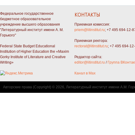
Федеральное государственное
КОНТАКТЫ
бюджетное образовательное
учреждение высшего образования
Приемная комиссия:
"Литературный институт имени А. М.
priem@litinstitut.ru
; +7 495 694-12-8
Горького"
Приемная ректора:
Federal State Budget Educational
rectorat@litinstitut.ru
; +7 495 694-12
Institution of Higher Education the «Maxim
Gorky Institute of Literature and Creative
Редактор сайта:
Writing»
editor@litinstitut.ru
/
Группа ВКонтак
Канал в Max
Авторские права (Copyright) © 2026, Литературный институт имени А.М. Гор