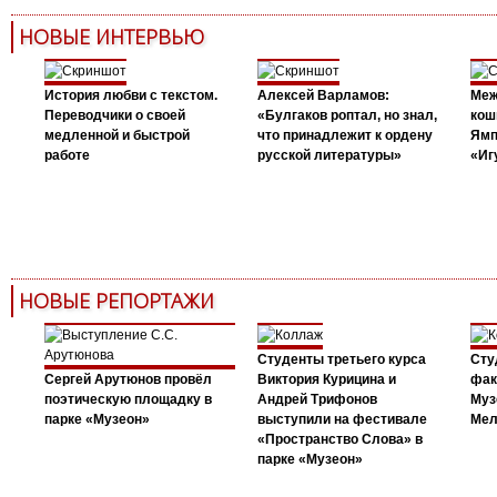
НОВЫЕ ИНТЕРВЬЮ
История любви с текстом.
Алексей Варламов:
Меж
Переводчики о своей
«Булгаков роптал, но знал,
кош
медленной и быстрой
что принадлежит к ордену
Ямп
работе
русской литературы»
«Иг
НОВЫЕ РЕПОРТАЖИ
Студенты третьего курса
Сту
Сергей Арутюнов провёл
Виктория Курицина и
фак
поэтическую площадку в
Андрей Трифонов
Муз
парке «Музеон»
выступили на фестивале
Мел
«Пространство Слова» в
парке «Музеон»