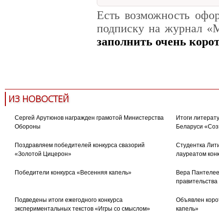
Есть возможность офо
подписку на журнал «М
заполнить очень коро
шолохов
научное издание
ИЗ НОВОСТЕЙ
Сергей Арутюнов награжден грамотой Министерства
Итоги литерату
Обороны
Беларуси «Соз
Поздравляем победителей конкурса свазорий
Студентка Лити
«Золотой Цицерон»
лауреатом кон
Победители конкурса «Весенняя капель»
Вера Пантелее
правительства
Подведены итоги ежегодного конкурса
Объявлен коро
экспериментальных текстов «Игры со смыслом»
капель»