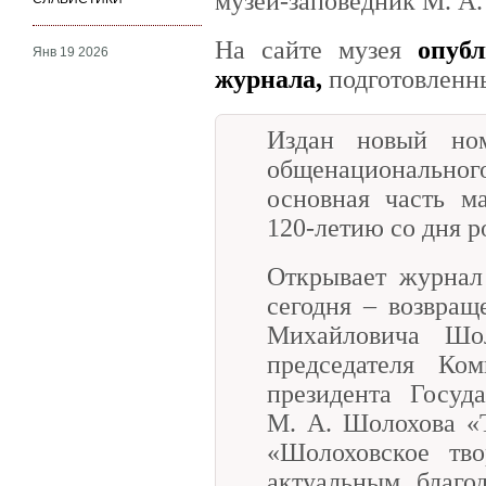
музей-заповедник М. А
На сайте музея
опуб
Янв 19 2026
журнала,
подготовленн
Издан новый номе
общенационально
основная часть м
120-летию со дня р
Открывает журнал
сегодня – возвра
Михайловича Шол
председателя Ко
президента Госуда
М. А. Шолохова «
«Шолоховское тво
актуальным благо