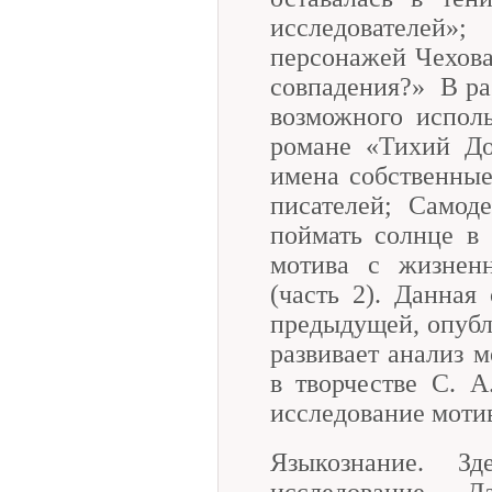
исследователей
персонажей Чехова
совпадения?» В ра
возможного испол
романе «Тихий До
имена собственные
писателей; Самод
поймать солнце в 
мотива с жизнен
(часть 2). Данная
предыдущей, опубли
развивает анализ м
в творчестве С. А
исследование мотив
Языкознание. Зд
исследование 