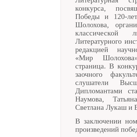
конкурса, посв
Победы и 120-ле
Шолохова, органи
классической 
Литературного инс
редакцией научно
«Мир Шолохова»
страница. В конку
заочного факуль
слушатели Высш
Дипломантами ст
Наумова, Татья
Светлана Лукаш и 
В заключении ном
произведений побе