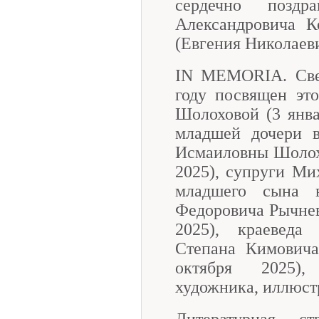
сердечно поздр
Александровича К
(Евгения Николаеви
IN MEMORIA. Све
году посвящен эт
Шолоховой (3 янва
младшей дочери в
Исмаиловны Шолох
2025), супруги М
младшего сына в
Федоровича Рычнева
2025), краеведа 
Степана Кимовича
октября 2025),
художника, иллюст
Литературная ст