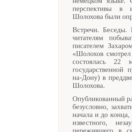
немецком языке. 
перспективы в 
Шолохова были опр
Встречи. Беседы.
читателям побыва
писателем Захаро
«Шолохов смотрел 
состоялась 22 
государственной п
на-Дону) в преддв
Шолохова.
Опубликованный ра
безусловно, захват
начала и до конца,
известного, неза
пережившего в с