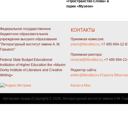
«Пространство Слова» в
парке «Музеон»
Федеральное государственное
КОНТАКТЫ
бюджетное образовательное
учреждение высшего образования
Приемная комиссия:
"Литературный институт имени А. М.
priem@litinstitut.ru
; +7 495 694-12-8
Горького"
Приемная ректора:
Federal State Budget Educational
rectorat@litinstitut.ru
; +7 495 694-12
Institution of Higher Education the «Maxim
Gorky Institute of Literature and Creative
Редактор сайта:
Writing»
editor@litinstitut.ru
/
Группа ВКонтак
Канал в Max
Авторские права (Copyright) © 2026, Литературный институт имени А.М. Гор