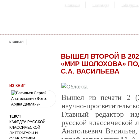
главная
институт
абитурие
ВЫ ЗДЕСЬ
главная
ВЫШЕЛ ВТОРОЙ В 20
«МИР ШОЛОХОВА» ПО
С.А. ВАСИЛЬЕВА
ИЗ КНИГ
Вышел из печати 2 (
научно-просветительс
Главный редактор и
ТЕКСТ
русской классической 
КАФЕДРА РУССКОЙ
КЛАССИЧЕСКОЙ
Анатольевич Васильев,
ЛИТЕРАТУРЫ И
СЛАВИСТИКИ