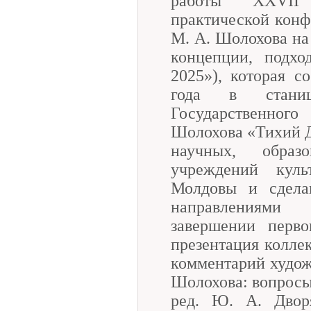
работы XXVII 
практической конф
М. А. Шолохова на
концепции, подхо
2025»), которая с
года в стани
Государственног
Шолохова «Тихий Д
научных, образ
учреждений куль
Молдовы и сдела
направлениями
завершении перв
презентация колл
комментарий худож
Шолохова: вопросы 
ред. Ю. А. Двор