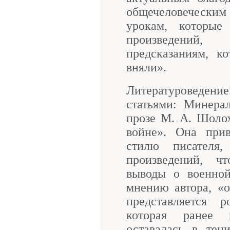
общечеловеческим 
урокам, которые
произведений
предсказаниям, к
вняли».
Литературоведени
статьями: Минера
прозе М. А. Шоло
войне». Она прив
стилю писателя
произведений, ч
выводы о военно
мнению автора, «
представляется р
которая ранее 
оставалась в тен