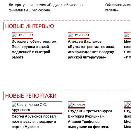
Литературная премия «Радуга»: объявлены
Объявлен длин
финалисты 17-го сезона
капель»
НОВЫЕ ИНТЕРВЬЮ
История любви с текстом.
Алексей Варламов:
Меж
Переводчики о своей
«Булгаков роптал, но знал,
кош
медленной и быстрой
что принадлежит к ордену
Ямп
работе
русской литературы»
«Иг
НОВЫЕ РЕПОРТАЖИ
Студенты третьего курса
Сту
Сергей Арутюнов провёл
Виктория Курицина и
фак
поэтическую площадку в
Андрей Трифонов
Муз
парке «Музеон»
выступили на фестивале
Мел