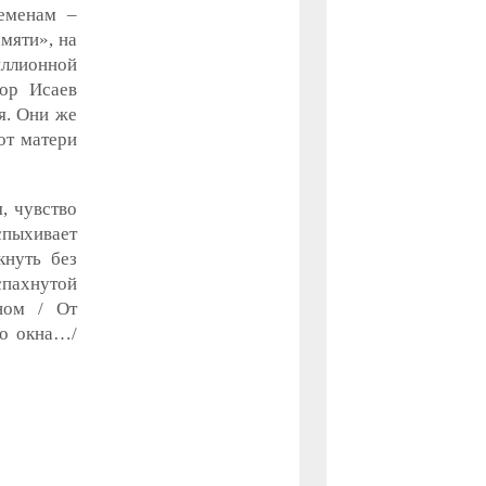
ременам –
мяти», на
иллионной
гор Исаев
я. Они же
от матери
, чувство
пыхивает
кнуть без
спахнутой
ном / От
го окна…/