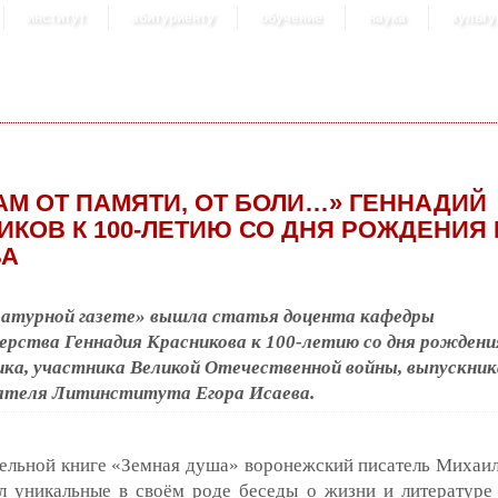
институт
абитуриенту
обучение
наука
культу
ВАМ ОТ ПАМЯТИ, ОТ БОЛИ…» ГЕННАДИЙ
ИКОВ К 100-ЛЕТИЮ СО ДНЯ РОЖДЕНИЯ
ВА
атурной газете» вышла статья доцента кафедры
рства Геннадия Красникова к 100-летию со дня рождени
ка, участника Великой Отечественной войны, выпускник
ателя Литинститута Егора Исаева.
тельной книге «Земная душа» воронежский писатель Михаи
ел уникальные в своём роде беседы о жизни и литературе