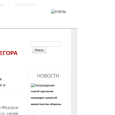
ра
деятельность
ФОРМА ПОИСКА
 ЕГОРА
НОВОСТИ
я
а и
сергей арутюнов
награжден грамотой
министерства обороны
л Фёдоров
 со своим