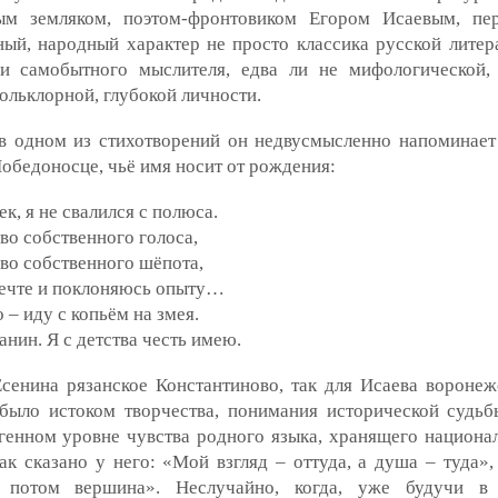
ым земляком, поэтом-фронтовиком Егором Исаевым, пе
ный, народный характер не просто классика русской лите
 и самобытного мыслителя, едва ли не мифологической,
фольклорной, глубокой личности.
в одном из стихотворений он недвусмысленно напоминает
обедоносце, чьё имя носит от рождения:
ек, я не свалился с полюса.
о собственного голоса,
во собственного шёпота,
ечте и поклоняюсь опыту…
 – иду с копьём на змея.
анин. Я с детства честь имею.
сенина рязанское Константиново, так для Исаева воронеж
было истоком творчества, понимания исторической судьб
генном уровне чувства родного языка, хранящего национа
ак сказано у него: «Мой взгляд – оттуда, а душа – туда»,
 потом вершина». Неслучайно, когда, уже будучи в 