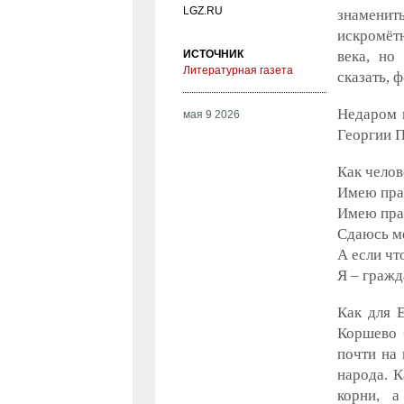
LGZ.RU
знаменит
искромёт
ИСТОЧНИК
века, но
Литературная газета
сказать, 
Недаром 
мая 9 2026
Георгии П
Как челов
Имею прав
Имею пра
Сдаюсь м
А если что
Я – гражд
Как для Е
Коршево 
почти на 
народа. К
корни, а