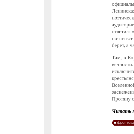
официаль
Ленинская
поэтическ
аудитори
ответил: 
почти все
берёт, а 
Там, в Ко
вечност
исключит
крестьян
Вселенно
заснеженн
Протяну с
Читать п
фронтова