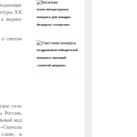
редающие
итоги литературного
ратуры XX
конкурса для граждан
 а вернее
беларуси «созвучие»
 о святом
поздравляем победителей
конкурса свазорий
«золотой цицерон»
ское село
ы России,
льный код
 «Сначала
славе, в