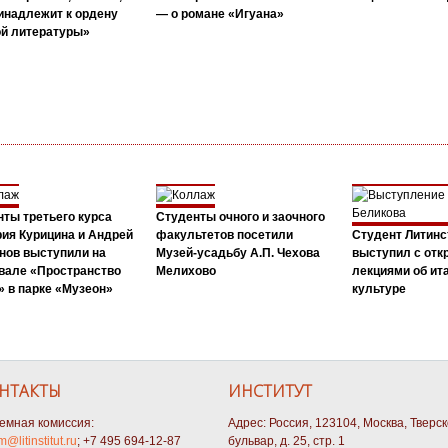
инадлежит к ордену
— о романе «Игуана»
ой литературы»
ты третьего курса
Студенты очного и заочного
ия Курицина и Андрей
факультетов посетили
Студент Литинс
нов выступили на
Музей-усадьбу А.П. Чехова
выступил с от
вале «Пространство
Мелихово
лекциями об ит
 в парке «Музеон»
культуре
НТАКТЫ
ИНСТИТУТ
емная комиссия:
Адрес: Россия, 123104, Москва, Тверс
m@litinstitut.ru
; +7 495 694-12-87
бульвар, д. 25, стр. 1