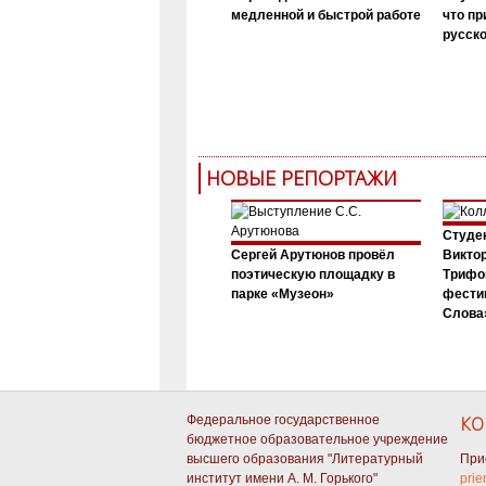
медленной и быстрой работе
что пр
русск
НОВЫЕ РЕПОРТАЖИ
Студен
Сергей Арутюнов провёл
Виктор
поэтическую площадку в
Трифо
парке «Музеон»
фести
Слова»
Федеральное государственное
КО
бюджетное образовательное учреждение
высшего образования "Литературный
При
институт имени А. М. Горького"
prie