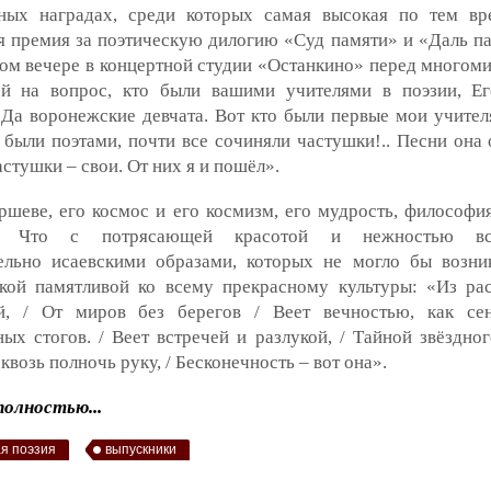
ных наградах, среди которых самая высокая по тем в
 премия за поэтическую дилогию «Суд памяти» и «Даль па
ом вечере в концертной студии «Останкино» перед многом
ей на вопрос, кто были вашими учителями в поэзии, Е
«Да воронежские девчата. Вот кто были первые мои учител
 были поэтами, почти все сочиняли частушки!.. Песни она 
частушки – свои. От них я и пошёл».
ршеве, его космос и его космизм, его мудрость, философия
и. Что с потрясающей красотой и нежностью вс
ельно исаевскими образами, которых не могло бы возни
ской памятливой ко всему прекрасному культуры: «Из ра
й, / От миров без берегов / Веет вечностью, как се
ых стогов. / Веет встречей и разлукой, / Тайной звёздно
квозь полночь руку, / Бесконечность – вот она».
олностью...
я поэзия
выпускники