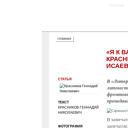
главная
ВЫ ЗДЕСЬ
главная
«Я К 
КРАСН
ИСАЕ
СТАТЬЯ
В «Литер
литмасте
фронтови
преподав
ТЕКСТ
КРАСНИКОВ ГЕННАДИЙ
НИКОЛАЕВИЧ
В замеча
запечатл
ФОТОГРАФИЯ