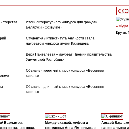
СКО
нистерства
Итоги литературного конкурса для граждан
«Муран
Беларуси «Созвучие»
Круглый
орий
Студентка Литинститута Ану Костя стала
лауреатом конкурса имени Казинцева
Вера Пантелеева – лауреат Премии правительства
Удмуртской Республики
Объявлен короткий список конкурса «Весенняя
слом»
капель»
ны
Объявлен длинный список конкурса «Весенняя
капель»
ей Варламов:
Между сказкой, мифом и
Аексей Варлам
ков роптал, но знал,
кошмаром: Анна Ямпольская
национальная и