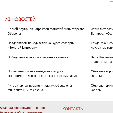
ИЗ НОВОСТЕЙ
Сергей Арутюнов награжден грамотой Министерства
Итоги литерату
Обороны
Беларуси «Соз
Поздравляем победителей конкурса свазорий
Студентка Лити
«Золотой Цицерон»
лауреатом кон
Победители конкурса «Весенняя капель»
Вера Пантелее
правительства
Подведены итоги ежегодного конкурса
Объявлен коро
экспериментальных текстов «Игры со смыслом»
капель»
Литературная премия «Радуга»: объявлены
Объявлен длин
финалисты 17-го сезона
капель»
Федеральное государственное
КОНТАКТЫ
бюджетное образовательное