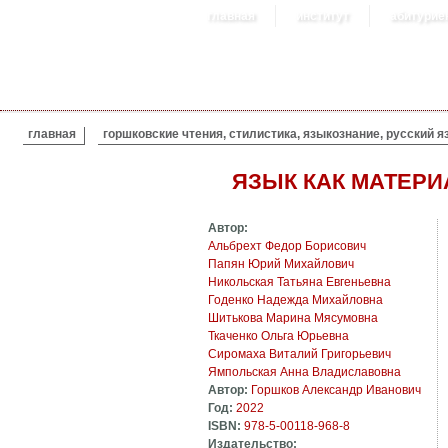
главная
институт
абитурие
ВЫ ЗДЕСЬ
главная
горшковские чтения, стилистика, языкознание, русский я
ЯЗЫК КАК МАТЕРИ
Автор:
Альбрехт Федор Борисович
Папян Юрий Михайлович
Никольская Татьяна Евгеньевна
Годенко Надежда Михайловна
Шитькова Марина Мясумовна
Ткаченко Ольга Юрьевна
Сиромаха Виталий Григорьевич
Ямпольская Анна Владиславовна
Автор:
Горшков Александр Иванович
Год:
2022
ISBN:
978-5-00118-968-8
Издательство: