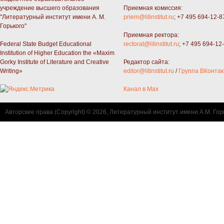
учреждение высшего образования
Приемная комиссия:
"Литературный институт имени А. М.
priem@litinstitut.ru
; +7 495 694-12-8
Горького"
Приемная ректора:
Federal State Budget Educational
rectorat@litinstitut.ru
; +7 495 694-12
Institution of Higher Education the «Maxim
Gorky Institute of Literature and Creative
Редактор сайта:
Writing»
editor@litinstitut.ru
/
Группа ВКонтак
Канал в Max
Авторские права (Copyright) © 2026, Литературный институт имени А.М. Гор