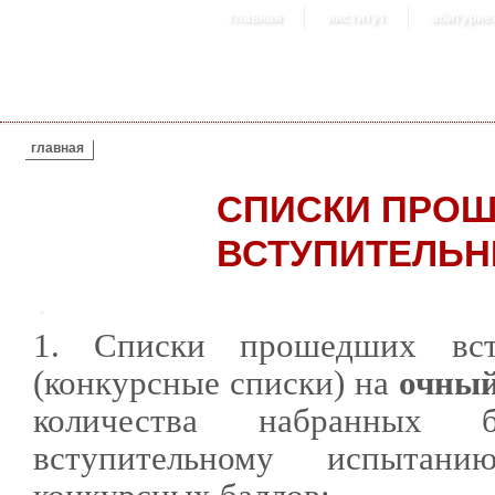
главная
институт
абитурие
ВЫ ЗДЕСЬ
главная
СПИСКИ ПРО
ВСТУПИТЕЛЬ
1. Списки прошедших вст
(конкурсные списки) на
очный
количества набранных
вступительному испыта