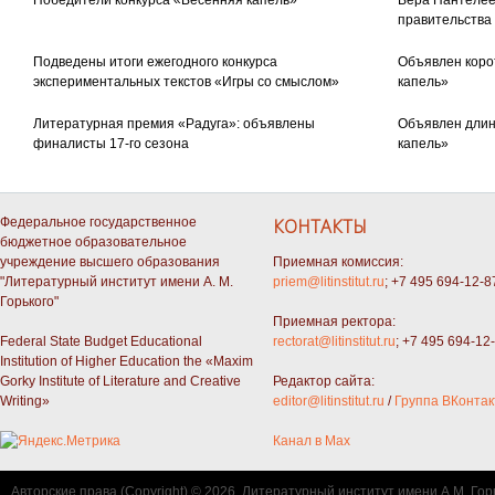
Победители конкурса «Весенняя капель»
Вера Пантелее
правительства
Подведены итоги ежегодного конкурса
Объявлен коро
экспериментальных текстов «Игры со смыслом»
капель»
Литературная премия «Радуга»: объявлены
Объявлен длин
финалисты 17-го сезона
капель»
Федеральное государственное
КОНТАКТЫ
бюджетное образовательное
учреждение высшего образования
Приемная комиссия:
"Литературный институт имени А. М.
priem@litinstitut.ru
; +7 495 694-12-8
Горького"
Приемная ректора:
Federal State Budget Educational
rectorat@litinstitut.ru
; +7 495 694-12
Institution of Higher Education the «Maxim
Gorky Institute of Literature and Creative
Редактор сайта:
Writing»
editor@litinstitut.ru
/
Группа ВКонтак
Канал в Max
Авторские права (Copyright) © 2026, Литературный институт имени А.М. Гор