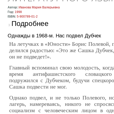
Автор:
Иванова Мария Валерьевна
Год:
1998
ISBN:
5-900789-01-2
о Древнерусские жития конца XIV-XV веков к
Подробнее
Однажды в 1968-м. Нас подвел Дубчек
На летучках в «Юности» Борис Полевой, п
делился радостью: «Это же Сашка Дубчек,
он не подведет!».
Главный вспоминал свою молодость, когда
время антифаши­ст­ского словацког
подружился с Дубчеком, будучи спецкор
Сашка подвести не мог.
Однако подвел, и не только Полевого, н
лагерь, намереваясь, никого не спросяс
социализм с человеческим лицом в одн