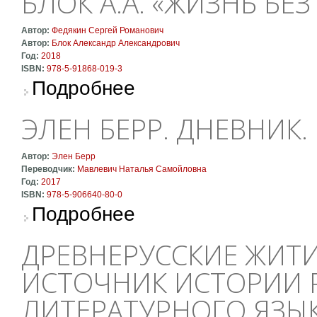
БЛОК А.А. «ЖИЗНЬ БЕЗ
Автор:
Федякин Сергей Романович
Автор:
Блок Александр Александрович
Год:
2018
ISBN:
978-5-91868-019-3
о Блок А.А. «Жизнь без начала и конца...»
Подробнее
ЭЛЕН БЕРР. ДНЕВНИК. 
Автор:
Элен Берр
Переводчик:
Мавлевич Наталья Самойловна
Год:
2017
ISBN:
978-5-906640-80-0
о Элен Берр. Дневник. 1942-1944
Подробнее
ДРЕВНЕРУССКИЕ ЖИТИЯ
ИСТОЧНИК ИСТОРИИ 
ЛИТЕРАТУРНОГО ЯЗЫ