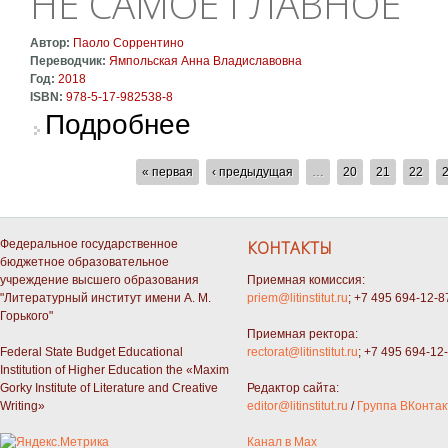
НЕ САМОЕ ГЛАВНОЕ
Автор:
Паоло Соррентино
Переводчик:
Ямпольская Анна Владиславовна
Год:
2018
ISBN:
978-5-17-982538-8
о Не самое главное
Подробнее
СТРАНИЦЫ
« первая
‹ предыдущая
…
20
21
22
Федеральное государственное
КОНТАКТЫ
бюджетное образовательное
учреждение высшего образования
Приемная комиссия:
"Литературный институт имени А. М.
priem@litinstitut.ru
; +7 495 694-12-8
Горького"
Приемная ректора:
Federal State Budget Educational
rectorat@litinstitut.ru
; +7 495 694-12
Institution of Higher Education the «Maxim
Gorky Institute of Literature and Creative
Редактор сайта:
Writing»
editor@litinstitut.ru
/
Группа ВКонтак
Канал в Max