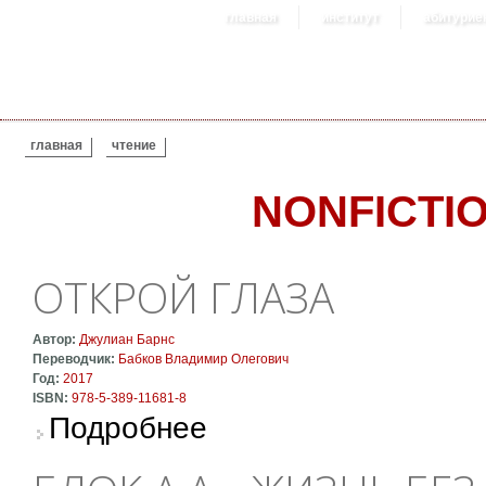
главная
институт
абитурие
ВЫ ЗДЕСЬ
главная
чтение
NONFICTI
ОТКРОЙ ГЛАЗА
Автор:
Джулиан Барнс
Переводчик:
Бабков Владимир Олегович
Год:
2017
ISBN:
978-5-389-11681-8
о Открой глаза
Подробнее