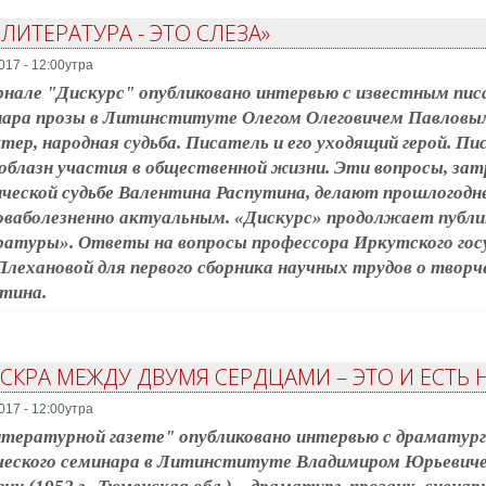
ЛИТЕРАТУРА - ЭТО СЛЕЗА»
017 - 12:00утра
нале "Дискурс" опубликовано интервью с известным пис
ара прозы в Литинституте Олегом Олеговичем Павловым
тер, народная судьба. Писатель и его уходящий герой. Пи
соблазн участия в общественной жизни. Эти вопросы, зат
ческой судьбе Валентина Распутина, делают прошлогодн
ваболезненно актуальным. «Дискурс» продолжает публи
атуры». Ответы на вопросы профессора Иркутского гос
Плехановой для первого сборника научных трудов о твор
тина.
СКРА МЕЖДУ ДВУМЯ СЕРДЦАМИ – ЭТО И ЕСТЬ 
017 - 12:00утра
тературной газете" опубликовано интервью с драматург
ческого семинара в Литинституте Владимиром Юрьевич