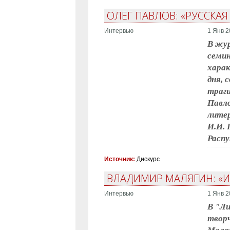
ОЛЕГ ПАВЛОВ: «РУССКАЯ 
Интервью
1 Янв 2
В жур
семин
харак
дня, 
траги
Павло
литер
И.И. 
Распу
Источник:
Дискурс
ВЛАДИМИР МАЛЯГИН: «И
Интервью
1 Янв 2
В "Ли
твор