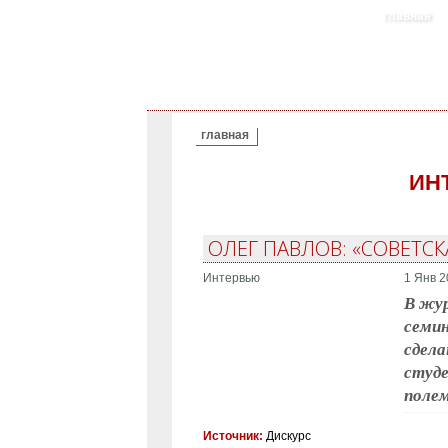
главная
ВЫ ЗДЕСЬ
главная
ИН
ОЛЕГ ПАВЛОВ: «СОВЕТС
Интервью
1 Янв 2
В жур
семин
сдела
студе
полем
Источник:
Дискурс