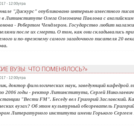
017 - 12:00утра
нале "Дискурс" опубликовано интервью известного писа
 в Литинституте Олега Олеговича Павлова с английским
нова - Робертом Чендлером. Государство любит налаж
елями после их смерти. О том, как они складывались пр
емого и по-прежнему самого загадочного писателя 20 века,
ва.
КИЕ ВУЗЫ: ЧТО ПОМЕНЯЛОСЬ?»
017 - 12:00утра
ик, доктор филологических наук, заведующий кафедрой л
по 2006 годы - ректор Литинститута, Сергей Николаевич
станции "Вести FM". Беседу вел Григорий Заславский. Ка
еских вузах? Об этом культурный обозреватель Григорий 
ром Литературного института имени Горького Сергеем 