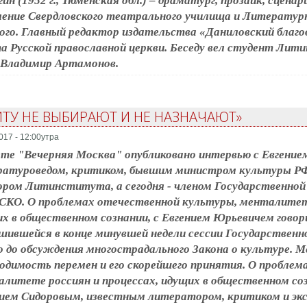
ин (1952 г., Тюменская обл.) – драматург, прозаик, сцена
ение Свердловского театрального училища и Литератур
ого. Главный редактор издательства «Даниловский благо
а Русской православной церкви. Беседу вел студент Ли
 Владимир Артамонов.
ИТУ НЕ ВЫБИРАЮТ И НЕ НАЗНАЧАЮТ»
017 - 12:00утра
ете "Вечерняя Москва" опубликовано интервью с Евгени
атуроведом, критиком, бывшим министром культуры РФ, 
ром Литинститута, а сегодня - членом Государственной 
О. О проблемах отечественной культуры, менталитете
х в общественном сознании, с Евгением Юрьевичем говор
шившейся в конце минувшей недели сессии Государственн
 до обсуждения многострадального Закона о культуре. М
одимость перемен и его скорейшего принятия. О проблем
литете россиян и процессах, идущих в общественном соз
ием Сидоровым, известным литератором, критиком и эк