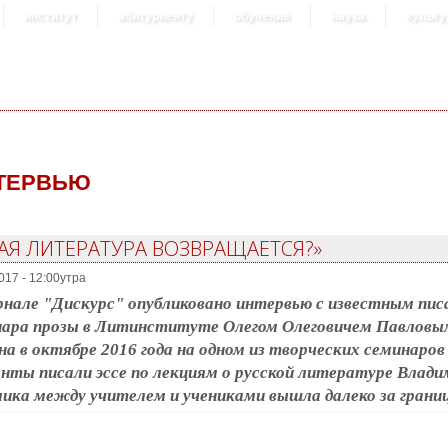
институт
абитуриенту
обучение
наука
культу
ТЕРВЬЮ
КАЯ ЛИТЕРАТУРА ВОЗВРАЩАЕТСЯ?»
017 - 12:00утра
нале "Дискурс" опубликовано интервью с известным пис
ара прозы в Литинституте Олегом Олеговичем Павловым
на в октябре 2016 года на одном из творческих семинар
нты писали эссе по лекциям о русской литературе Влад
ика между учителем и учениками вышла далеко за грани