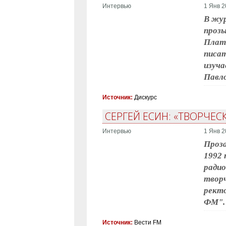
Интервью
1 Янв 2
В жур
прозы
Плато
писат
изуча
Павло
Источник:
Дискурс
СЕРГЕЙ ЕСИН: «ТВОРЧЕС
Интервью
1 Янв 2
Проза
1992 
радио
творч
ректо
ФМ".
Источник:
Вести FM