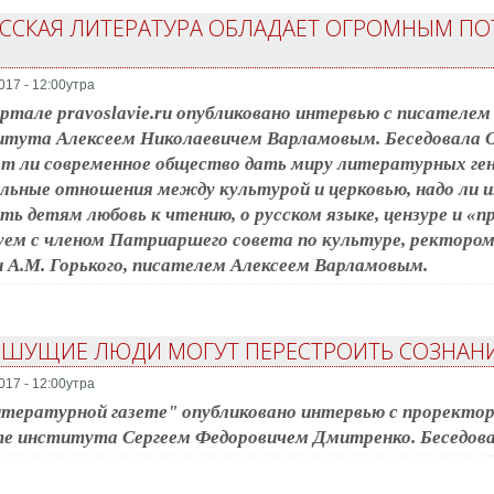
РУССКАЯ ЛИТЕРАТУРА ОБЛАДАЕТ ОГРОМНЫМ П
017 - 12:00утра
ртале pravoslavie.ru опубликовано интервью с писател
тута Алексеем Николаевичем Варламовым. Беседовала О
 ли современное общество дать миру литературных ген
льные отношения между культурой и церковью, надо ли и
ть детям любовь к чтению, о русском языке, цензуре и «
уем с членом Патриаршего совета по культуре, ректор
 А.М. Горького, писателем Алексеем Варламовым.
ПИШУЩИЕ ЛЮДИ МОГУТ ПЕРЕСТРОИТЬ СОЗНАН
017 - 12:00утра
тературной газете" опубликовано интервью с проректор
е института Сергеем Федоровичем Дмитренко. Беседова