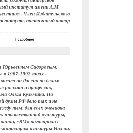
рист. Окончил актёрское
ный институт имени А.М.
вестник». Член Издательского
тинститута, постоянный автор
Подробнее
ем Юрьевичем Сидоровым,
в 1987-1992 годах -
комиссии России по делам
 россиян и процессах,
ила Ольга Кузьмина. На
ой думы РФ дело так и не
ежду тем, для всех очевидна
ах отечественной культуры,
нании, «ВМ» поговорила с
с-министром культуры России,