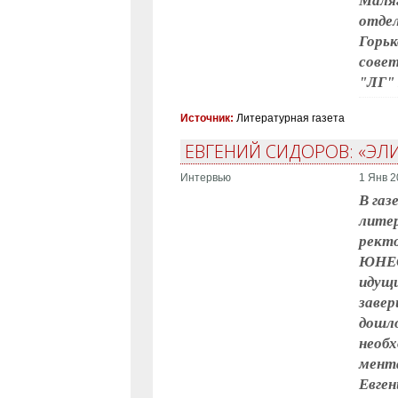
Маляг
отдел
Горьк
совет
"ЛГ"
Источник:
Литературная газета
ЕВГЕНИЙ СИДОРОВ: «ЭЛ
Интервью
1 Янв 2
В газ
литер
ректо
ЮНЕСК
идущи
завер
дошло
необх
мента
Евген