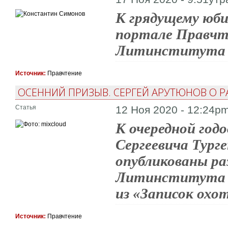
К грядущему юб
портале Правчт
Литинститута С
Источник:
Правчтение
ОСЕННИЙ ПРИЗЫВ. СЕРГЕЙ АРУТЮНОВ О РА
Статья
12 Ноя 2020 - 12:24p
К очередной год
Сергеевича Тург
опубликованы р
Литинститута С
из «Записок охо
Источник:
Правчтение