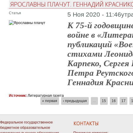
ЯРОСЛАВНЫ ПЛАЧУТ. ГЕННАДИЙ КРАСНИК
Статья
5 Ноя 2020 - 11:46утр
К 75-й годовщин
войне в «Литер
публикаций «Во
стихами Леонид
Карпеко, Сергея
Петра Реутского
Геннадия Красни
Источник:
Литературная газета
СТРАНИЦЫ
« первая
‹ предыдущая
…
15
16
17
Федеральное государственное
КОНТАКТЫ
бюджетное образовательное
учреждение высшего образования
Приемная комиссия: