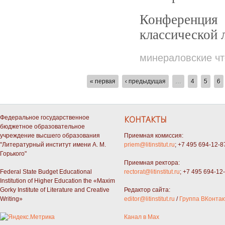
Конференция
классической 
минераловские ч
СТРАНИЦЫ
« первая
‹ предыдущая
…
4
5
6
Федеральное государственное
КОНТАКТЫ
бюджетное образовательное
учреждение высшего образования
Приемная комиссия:
"Литературный институт имени А. М.
priem@litinstitut.ru
; +7 495 694-12-8
Горького"
Приемная ректора:
Federal State Budget Educational
rectorat@litinstitut.ru
; +7 495 694-12
Institution of Higher Education the «Maxim
Gorky Institute of Literature and Creative
Редактор сайта:
Writing»
editor@litinstitut.ru
/
Группа ВКонтак
Канал в Max