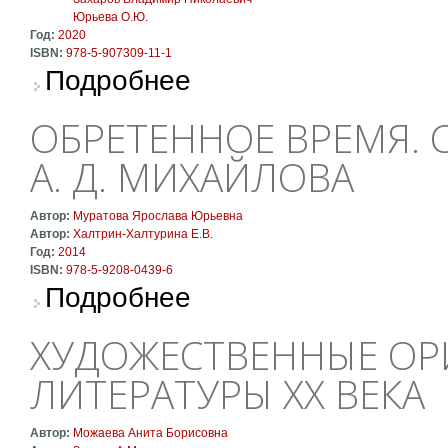
Юрьева О.Ю.
Год:
2020
ISBN:
978-5-907309-11-1
о В спектре адекватности. К 60-летию И. А. 
Подробнее
ОБРЕТЕННОЕ ВРЕМЯ. 
А. Д. МИХАЙЛОВА
Автор:
Муратова Ярослава Юрьевна
Автор:
Халтрин-Халтурина Е.В.
Год:
2014
ISBN:
978-5-9208-0439-6
о Обретенное время. Сборник трудов памяти
Подробнее
ХУДОЖЕСТВЕННЫЕ ОР
ЛИТЕРАТУРЫ XX ВЕКА
Автор:
Можаева Анита Борисовна