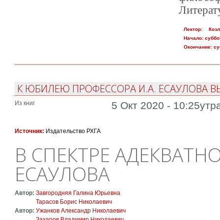
Литерат
Лектор:
Коз
Начало:
суббот
Окончание:
су
К ЮБИЛЕЮ ПРОФЕССОРА И.А. ЕСАУЛОВА 
Из книг
5 Окт 2020 - 10:25утр
Источник:
Издательство РХГА
В СПЕКТРЕ АДЕКВАТНОС
ЕСАУЛОВА
Автор:
Завгородняя Галина Юрьевна
Тарасов Борис Николаевич
Автор:
Ужанков Александр Николаевич
Захаров Владимир Николаевич