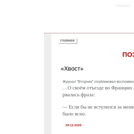
главная
ВЫ ЗДЕСЬ
главная
ПО
«Хвост»
Журнал "Вторник" опубликовал воспомин
…О сво­ём отъ­ез­де во Фран­цию Л
рва­лась фра­за:
— Если бы не всту­пил­ся за ме­н
бы­ло яс­но.
29-12-2020