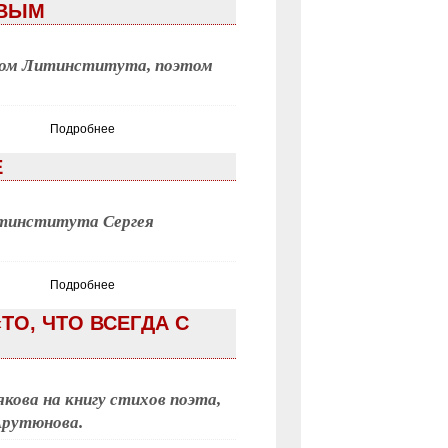
ОВЫМ
ром Литинститута, поэтом
Подробнее
Е
итинститута Сергея
Подробнее
ТО, ЧТО ВСЕГДА С
кова на книгу стихов поэта,
Арутюнова.