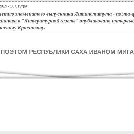
2019 - 10:01утра
-летию знаменитого выпускника Литинститута - поэта-
инова в "Литературной газете" опубликовано интервью,
аевичу Красникову.
 ПОЭТОМ РЕСПУБЛИКИ САХА ИВАНОМ МИГ
предыдущая
…
3
4
5
6
7
8
9
10
11
следующая ›