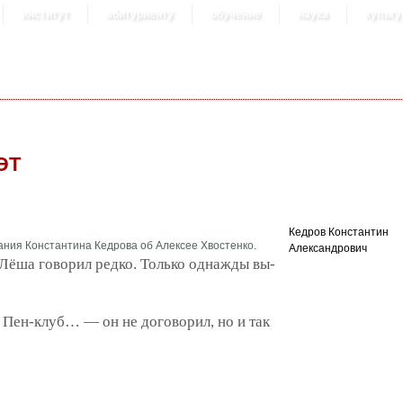
институт
абитуриенту
обучение
наука
культу
ЭТ
Кедров Константин
ания Константина Кедрова об Алексее Хвостенко.
Александрович
ёша го­во­рил ред­ко. Толь­ко од­наж­ды вы­
я Пен-клуб… — он не до­го­во­рил, но и так