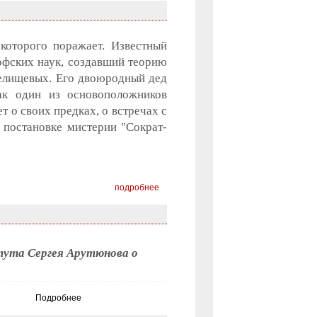
которого поражает. Известный
софских наук, создавший теорию
Челищевых. Его двоюродный дед
ак один из основоположников
 о своих предках, о встречах с
постановке мистерии "Сократ-
подробнее
ута Сергея Арутюнова о
Подробнее