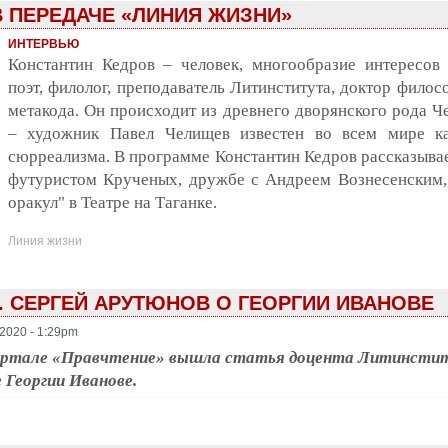
В ПЕРЕДАЧЕ «ЛИНИЯ ЖИЗНИ»
ИНТЕРВЬЮ
Константин Кедров – человек, многообразие интересов 
поэт, филолог, преподаватель Литинститута, доктор фило
метакода. Он происходит из древнего дворянского рода 
– художник Павел Челищев известен во всем мире к
сюрреализма. В программе Константин Кедров рассказывает
футуристом Крученых, дружбе с Андреем Вознесенским, 
оракул" в Театре на Таганке.
Линия жизни
. СЕРГЕЙ АРУТЮНОВ О ГЕОРГИИ ИВАНОВЕ
2020 - 1:29pm
ортале «Правчтение» вышла статья доцента Литинстит
 Георгии Иванове.