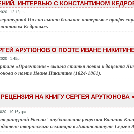
ЕНИЙ. ИНТЕРВЬЮ С КОНСТАНТИНОМ КЕДР
2020 - 12:12pm
тературной России вышло большое интервью с профессо
тантином Кедровым.
РГЕЙ АРУТЮНОВ О ПОЭТЕ ИВАНЕ НИКИТИН
2020 - 1:45pm
ортале «Правчтение» вышла статья поэта и доцента Л
нова о поэте Иване Никитине (1824-1861).
 РЕЦЕНЗИЯ НА КНИГУ СЕРГЕЯ АРУТЮНОВА «
020 - 10:16утра
тературной России" опубликована рецензия Василия Киля
одителя творческого семинара в Литинституте Сергея 