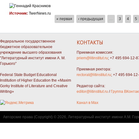
Источник:
TwerNews.ru
СТРАНИЦЫ
« первая
‹ предыдущая
…
3
4
5
Федеральное государственное
КОНТАКТЫ
бюджетное образовательное
учреждение высшего образования
Приемная комиссия:
"Литературный институт имени А. М.
priem@litinstitut.ru
; +7 495 694-12-8
Горького"
Приемная ректора:
Federal State Budget Educational
rectorat@litinstitut.ru
; +7 495 694-12
Institution of Higher Education the «Maxim
Gorky Institute of Literature and Creative
Редактор сайта:
Writing»
editor@litinstitut.ru
/
Группа ВКонтак
Канал в Max
Авторские права (Copyright) © 2026, Литературный институт имени А.М. Гор