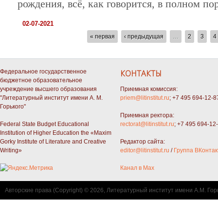
рождения, всё, как говорится, в полном по
02-07-2021
СТРАНИЦЫ
« первая
‹ предыдущая
…
2
3
4
Федеральное государственное
КОНТАКТЫ
бюджетное образовательное
учреждение высшего образования
Приемная комиссия:
"Литературный институт имени А. М.
priem@litinstitut.ru
; +7 495 694-12-8
Горького"
Приемная ректора:
Federal State Budget Educational
rectorat@litinstitut.ru
; +7 495 694-12
Institution of Higher Education the «Maxim
Gorky Institute of Literature and Creative
Редактор сайта:
Writing»
editor@litinstitut.ru
/
Группа ВКонтак
Канал в Max
Авторские права (Copyright) © 2026, Литературный институт имени А.М. Гор