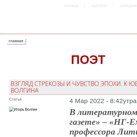
главная
институт
абитурие
ВЫ ЗДЕСЬ
главная
ПОЭТ
ВЗГЛЯД СТРЕКОЗЫ И ЧУВСТВО ЭПОХИ. К 
ВОЛГИНА
Статья
4 Мар 2022 - 8:42утра
В литературном
газете» – «НГ-E
профессора Лит