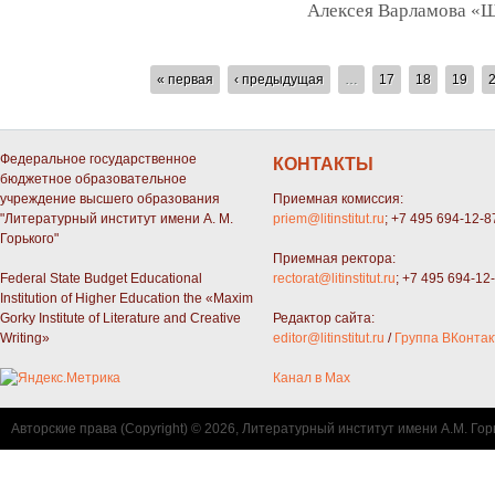
Алексея Варламова «
СТРАНИЦЫ
« первая
‹ предыдущая
…
17
18
19
Федеральное государственное
КОНТАКТЫ
бюджетное образовательное
учреждение высшего образования
Приемная комиссия:
"Литературный институт имени А. М.
priem@litinstitut.ru
; +7 495 694-12-8
Горького"
Приемная ректора:
Federal State Budget Educational
rectorat@litinstitut.ru
; +7 495 694-12
Institution of Higher Education the «Maxim
Gorky Institute of Literature and Creative
Редактор сайта:
Writing»
editor@litinstitut.ru
/
Группа ВКонтак
Канал в Max
Авторские права (Copyright) © 2026, Литературный институт имени А.М. Гор