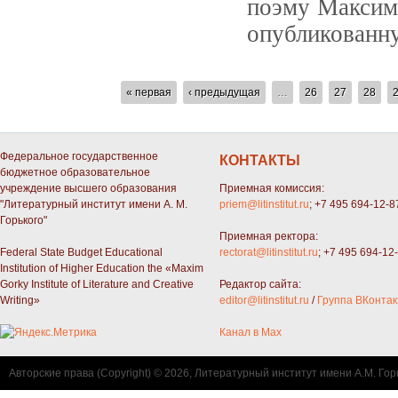
поэму Максима
опубликованну
СТРАНИЦЫ
« первая
‹ предыдущая
…
26
27
28
Федеральное государственное
КОНТАКТЫ
бюджетное образовательное
учреждение высшего образования
Приемная комиссия:
"Литературный институт имени А. М.
priem@litinstitut.ru
; +7 495 694-12-8
Горького"
Приемная ректора:
Federal State Budget Educational
rectorat@litinstitut.ru
; +7 495 694-12
Institution of Higher Education the «Maxim
Gorky Institute of Literature and Creative
Редактор сайта:
Writing»
editor@litinstitut.ru
/
Группа ВКонтак
Канал в Max
Авторские права (Copyright) © 2026, Литературный институт имени А.М. Гор