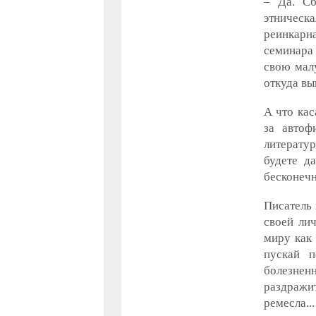
– Да. Сб
этническ
реинкарн
семинара 
свою малу
откуда вы
А что кас
за автоф
литерату
будете д
бесконечн
Писатель 
своей ли
миру как 
пускай п
болезненн
раздражи
ремесла...