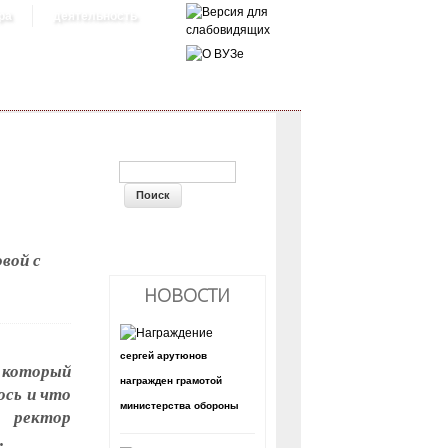
ра
деятельность
ФОРМА ПОИСКА
вой с
НОВОСТИ
сергей арутюнов
который
награжден грамотой
ось и что
министерства обороны
 ректор
.