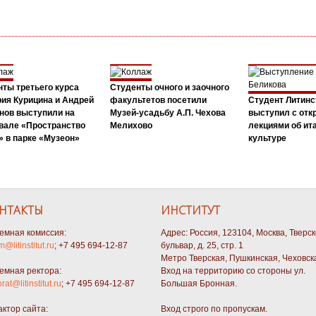
ты третьего курса
Студенты очного и заочного
ия Курицина и Андрей
факультетов посетили
Студент Литинс
нов выступили на
Музей-усадьбу А.П. Чехова
выступил с от
вале «Пространство
Мелихово
лекциями об ит
 в парке «Музеон»
культуре
НТАКТЫ
ИНСТИТУТ
емная комиссия:
Адрес: Россия, 123104, Москва, Тверс
m@litinstitut.ru
; +7 495 694-12-87
бульвар, д. 25, стр. 1
Метро Тверская, Пушкинская, Чеховск
емная ректора:
Вход на территорию со стороны ул.
orat@litinstitut.ru
; +7 495 694-12-87
Большая Бронная.
актор сайта:
Вход строго по пропускам.