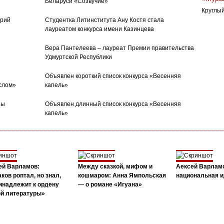
Беларуси «Созвучие»
Круглый
орий
Студентка Литинститута Ану Костя стала
лауреатом конкурса имени Казинцева
Вера Пантелеева – лауреат Премии правительства
Удмуртской Республики
Объявлен короткий список конкурса «Весенняя
слом»
капель»
ны
Объявлен длинный список конкурса «Весенняя
капель»
ей Варламов:
Между сказкой, мифом и
Аексей Варлам
ков роптал, но знал,
кошмаром: Анна Ямпольская
национальная и
инадлежит к ордену
— о романе «Игуана»
ой литературы»