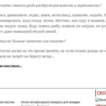
лечить» такого рода раздражительность и нервозность?
юсь движением: лодка, лыжи, велосипед, плавание, ходьба.
ланировать, куда поеду летом. Мечтаю, как сяду в машину,
и, надую лодку, буду ловить рыбу, плавать по озёрам, по ре
ет даже нынешней тёплой зимой.
отпуске больше читаете или пишете?
отпуске жалко на это время тратить, ну если только дождь не 
или не запрёт на берегу ветер...
олностью...
ная литература
студенты
литературное мастерство
СКО
нистерства
Итоги литературного конкурса для граждан
«Муран