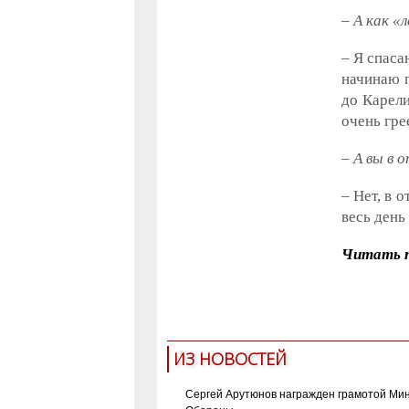
– А как «
– Я спаса
начинаю п
до Карели
очень гре
– А вы в 
– Нет, в 
весь день 
Читать п
современ
ИЗ НОВОСТЕЙ
Сергей Арутюнов награжден грамотой Ми