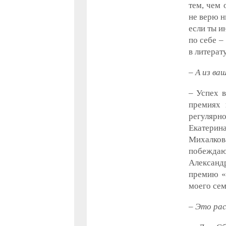
тем, чем 
не верю н
если ты и
по себе –
в литерат
– А из ва
– Успех в
премиях 
регулярно
Екатерин
Михалкова
побежда
Александ
премию «
моего сем
– Это ра