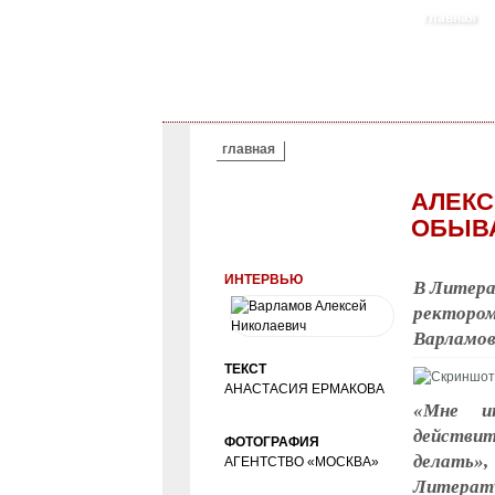
главная
ВЫ ЗДЕСЬ
главная
АЛЕКС
ОБЫВ
ИНТЕРВЬЮ
В Литера
ректором
Варламо
ТЕКСТ
АНАСТАСИЯ ЕРМАКОВА
«Мне ин
действит
ФОТОГРАФИЯ
делать»
АГЕНТСТВО «МОСКВА»
Литерату