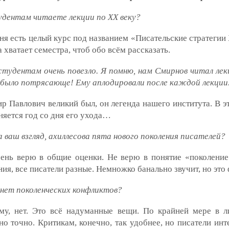
удентам читаете лекции по ХХ веку?
еня есть целый курс под названием «Писательские стратегии
а хватает семестра, чтоб обо всём рассказать.
тудентам очень повезло. Я помню, нам Смирнов читал лек
 было потрясающе! Ему аплодировали после каждой лекции
р Павлович великий был, он легенда нашего института. В э
няется год со дня его ухода…
на ваш взгляд, ахиллесова пята нового поколения писателей?
чень верю в общие оценки. Не верю в понятие «поколение
ния, все писатели разные. Немножко банально звучит, но это 
 нет поколенческих конфликтов?
му, нет. Это всё надуманные вещи. По крайней мере в л
о точно. Критикам, конечно, так удобнее, но писатели инт