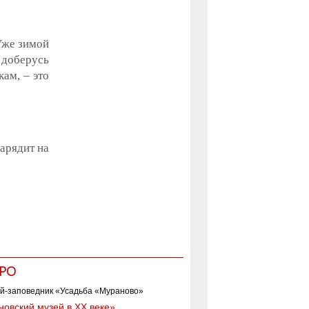
 Уже зимой
 доберусь
кам, – это
зарядит на
РО
овский музей в XX веке»