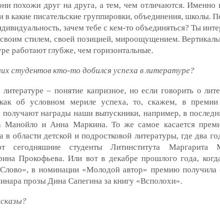
они похожи друг на друга, а тем, чем отличаются. Именно 
и в какие писательские группировки, объединения, школы. 
ндивидуальность, зачем тебе с кем-то объединяться? Ты инт
 своим стилем, своей позицией, мироощущением. Вертикаль
уре работают глубже, чем горизонтальные.
ших студентов кто-то добился успеха в литературе?
 литературе – понятие капризное, но если говорить о лит
как об условном мериле успеха, то, скажем, в преми
 получают награды наши выпускники, например, в последн
а Манойло и Анна Маркина. То же самое касается прем
 в области детской и подростковой литературы, где два го
ют сегодняшние студенты Литинститута Маргарита
рина Прокофьева. Или вот в декабре прошлого года, когд
Слово», в номинации «Молодой автор» премию получила 
инара прозы Дина Сапегина за книгу «Всполохи».
ссказы?