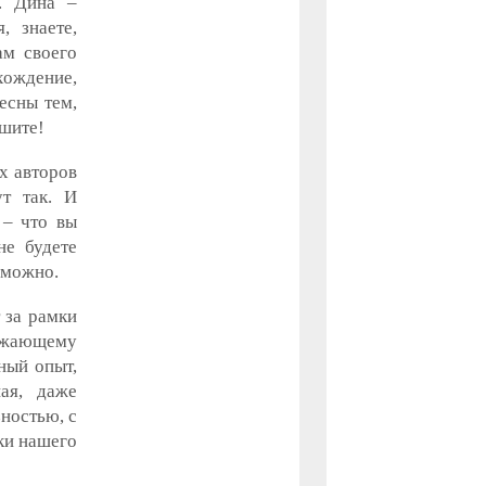
е. Дина –
, знаете,
ам своего
хождение,
есны тем,
ишите!
х авторов
ут так. И
 – что вы
не будете
 можно.
т за рамки
ружающему
ный опыт,
ая, даже
зностью, с
ки нашего