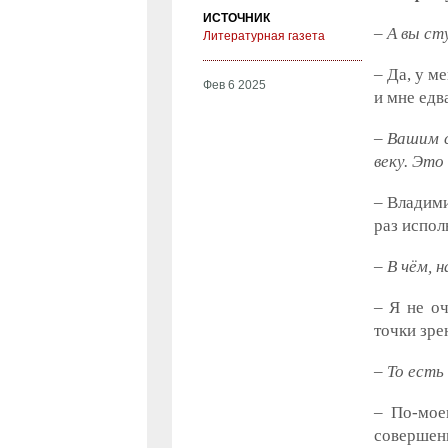
ИСТОЧНИК
– А вы ст
Литературная газета
– Да, у м
Фев 6 2025
и мне едв
– Вашим с
веку. Это
– Владими
раз испол
– В чём, 
– Я не о
точки зре
– То есть
– По-мое
совершенн