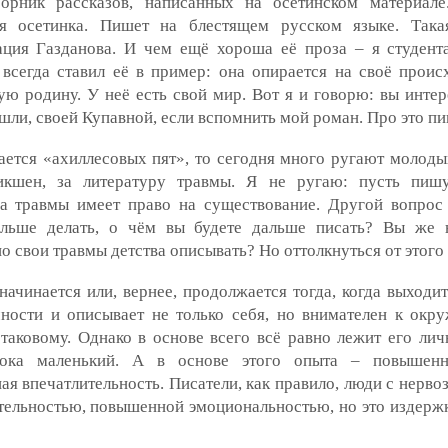
орник рассказов, написанных на осетинском материал
ая осетинка. Пишет на блестящем русском языке. Такая
ация Газданова. И чем ещё хороша её проза – я студент
всегда ставил её в пример: она опирается на своё проис
ю родину. У неё есть свой мир. Вот я и говорю: вы интер
шли, своей Купавной, если вспомнить мой роман. Про это п
ается «ахиллесовых пят», то сегодня много ругают молоды
икшен, за литературу травмы. Я не ругаю: пусть пиш
ра травмы имеет право на существование. Другой вопрос
альше делать, о чём вы будете дальше писать? Вы же 
о свои травмы детства описывать? Но оттолкнуться от этого
начинается или, вернее, продолжается тогда, когда выходи
чности и описывает не только себя, но внимателен к ок
таковому. Однако в основе всего всё равно лежит его лич
ока маленький. А в основе этого опыта – повышенн
ая впечатлительность. Писатели, как правило, люди с нерво
тельностью, повышенной эмоциональностью, но это издерж