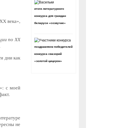
итоги литературного
конкурса для граждан
 ХХ века»,
беларуси «созвучие»
ции по ХХ
.
поздравляем победителей
конкурса свазорий
ти дни как
«золотой цицерон»
»: с моей
факт.
итературе
ересны не