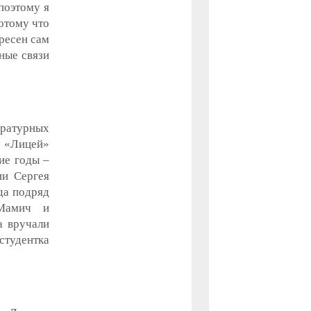
поэтому я
Потому что
ересен сам
ные связи
ературных
и «Лицей»
ие годы –
ии Сергея
да подряд
 Мамич и
а вручали
студентка