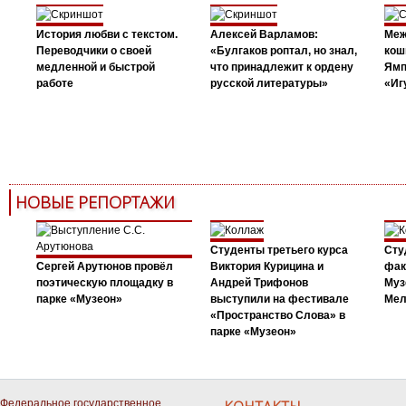
История любви с текстом.
Алексей Варламов:
Меж
Переводчики о своей
«Булгаков роптал, но знал,
кош
медленной и быстрой
что принадлежит к ордену
Ямп
работе
русской литературы»
«Иг
НОВЫЕ РЕПОРТАЖИ
Студенты третьего курса
Сту
Сергей Арутюнов провёл
Виктория Курицина и
фак
поэтическую площадку в
Андрей Трифонов
Муз
парке «Музеон»
выступили на фестивале
Мел
«Пространство Слова» в
парке «Музеон»
Федеральное государственное