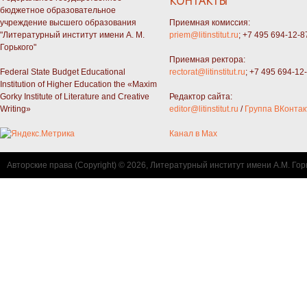
КОНТАКТЫ
бюджетное образовательное
учреждение высшего образования
Приемная комиссия:
"Литературный институт имени А. М.
priem@litinstitut.ru
; +7 495 694-12-8
Горького"
Приемная ректора:
Federal State Budget Educational
rectorat@litinstitut.ru
; +7 495 694-12
Institution of Higher Education the «Maxim
Gorky Institute of Literature and Creative
Редактор сайта:
Writing»
editor@litinstitut.ru
/
Группа ВКонтак
Канал в Max
Авторские права (Copyright) © 2026, Литературный институт имени А.М. Гор