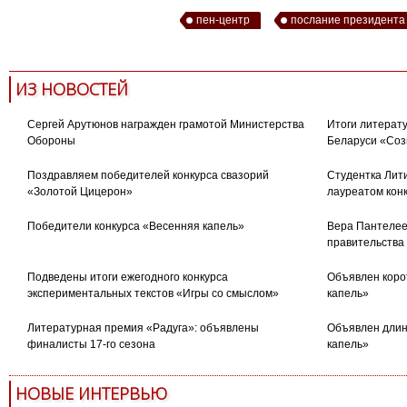
пен-центр
послание президента
ИЗ НОВОСТЕЙ
Сергей Арутюнов награжден грамотой Министерства
Итоги литерату
Обороны
Беларуси «Соз
Поздравляем победителей конкурса свазорий
Студентка Лити
«Золотой Цицерон»
лауреатом кон
Победители конкурса «Весенняя капель»
Вера Пантелее
правительства
Подведены итоги ежегодного конкурса
Объявлен коро
экспериментальных текстов «Игры со смыслом»
капель»
Литературная премия «Радуга»: объявлены
Объявлен длин
финалисты 17-го сезона
капель»
НОВЫЕ ИНТЕРВЬЮ