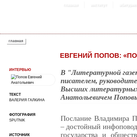
главная
институт
абитурие
ВЫ ЗДЕСЬ
главная
ЕВГЕНИЙ ПОПОВ: «ПО
ИНТЕРВЬЮ
В "Литературной газе
писателем, руководите
Высших литературных 
ТЕКСТ
Анатольевичем Попов
ВАЛЕРИЯ ГАЛКИНА
ФОТОГРАФИЯ
Послание Владимира П
SPUTNIK
– достойный инфоповод
государства и общест
ИСТОЧНИК