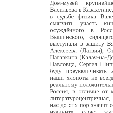
Дом-музей крупнейш
Васильева в Казахстане
в судьбе физика Вал
смягчить участь ки
осуждённого в Росс
Вышинского, сидяще
выступали в защиту Вя
Алексеева (Латвия), О
Нагавкина (Калач-на-Д
Павловца, Сергея Шипт
буду преувеличивать 
наши хлопоты не всегд
реальному положительно
Россия, в отличие от 
литературоцентричная,
нас до сих пор значит 
извините, слово жу