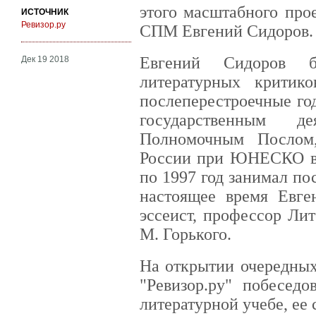
этого масштабного про
ИСТОЧНИК
Ревизор.ру
СПМ Евгений Сидоров.
Евгений Сидоров 
Дек 19 2018
литературных критик
послеперестроечные го
государственным д
Полномочным Послом,
России при ЮНЕСКО в 
по 1997 год занимал по
настоящее время Евге
эссеист, профессор Ли
М. Горького.
На открытии очередных
"Ревизор.ру" побесед
литературной учебе, ее 