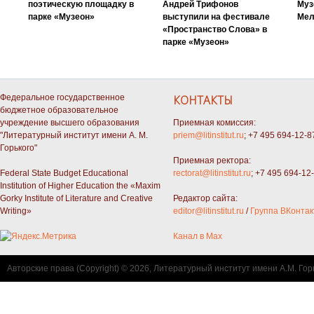
поэтическую площадку в
Андрей Трифонов
Муз
парке «Музеон»
выступили на фестивале
Мел
«Пространство Слова» в
парке «Музеон»
Федеральное государственное
КОНТАКТЫ
бюджетное образовательное
учреждение высшего образования
Приемная комиссия:
"Литературный институт имени А. М.
priem@litinstitut.ru
; +7 495 694-12-8
Горького"
Приемная ректора:
Federal State Budget Educational
rectorat@litinstitut.ru
; +7 495 694-12
Institution of Higher Education the «Maxim
Gorky Institute of Literature and Creative
Редактор сайта:
Writing»
editor@litinstitut.ru
/
Группа ВКонтак
Канал в Max
Авторские права (Copyright) © 2026, Литературный институт имени А.М. Гор