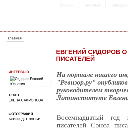
главная
институт
абитурие
ВЫ ЗДЕСЬ
главная
ЕВГЕНИЙ СИДОРОВ 
ПИСАТЕЛЕЙ
ИНТЕРВЬЮ
На портале нашего ин
"Ревизор.ру" опублико
руководителем творчес
ТЕКСТ
Литинституте Евгени
ЕЛЕНА САФРОНОВА
ФОТОГРАФИЯ
Восемнадцатый год 
АРИНА ДЕПЛАНЬИ
писателей Союза писа