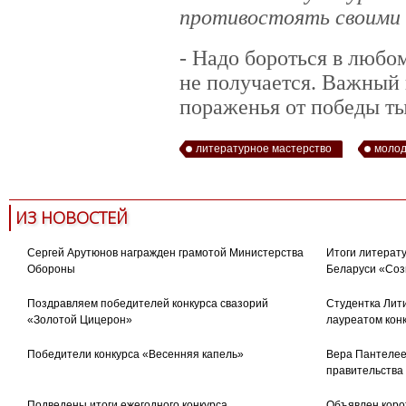
противостоять своими 
- Надо бороться в любом
не получается. Важный
пораженья от победы ты
литературное мастерство
молод
ИЗ НОВОСТЕЙ
Сергей Арутюнов награжден грамотой Министерства
Итоги литерату
Обороны
Беларуси «Соз
Поздравляем победителей конкурса свазорий
Студентка Лити
«Золотой Цицерон»
лауреатом кон
Победители конкурса «Весенняя капель»
Вера Пантелее
правительства
Подведены итоги ежегодного конкурса
Объявлен коро