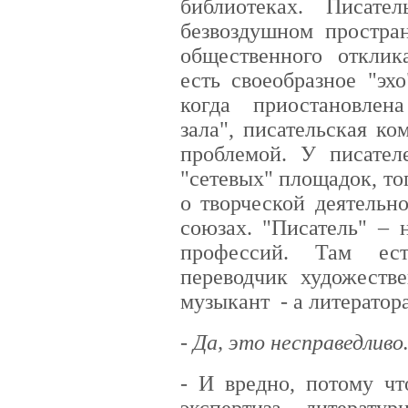
библиотеках. Писат
безвоздушном простран
общественного отклик
есть своеобразное "эхо
когда приостановлен
зала", писательская к
проблемой. У писател
"сетевых" площадок, то
о творческой деятельн
союзах. "Писатель" – 
профессий. Там ест
переводчик художестве
музыкант - а литератора
- Да, это несправедлив
- И вредно, потому чт
экспертиза литерату