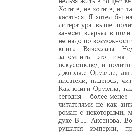
нельзя жить в обществе
Хотите, не хотите, но т
касаться. Я хотел бы н
литература выше поли
занесет всерьез в поли
не надо по возможност
книга Вячеслава Не
запомнить это имя –
искусствовед и полити
Джордже Оруэлле, авт
писатели, надеюсь, чи
Как книги Оруэлла, та
сегодня более-мене
читателями не как ант
роман с некоторыми, м
духе В.П. Аксенова. Во
рушатся империи, пр