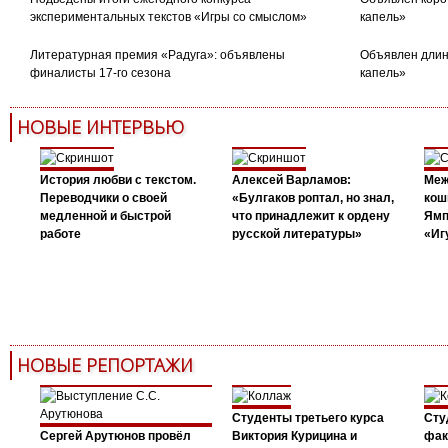
экспериментальных текстов «Игры со смыслом»
капель»
Литературная премия «Радуга»: объявлены
Объявлен длин
финалисты 17-го сезона
капель»
НОВЫЕ ИНТЕРВЬЮ
История любви с текстом.
Алексей Варламов:
Меж
Переводчики о своей
«Булгаков роптал, но знал,
кош
медленной и быстрой
что принадлежит к ордену
Ямп
работе
русской литературы»
«Иг
НОВЫЕ РЕПОРТАЖИ
Студенты третьего курса
Сту
Сергей Арутюнов провёл
Виктория Курицина и
фак