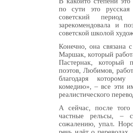
В какой­то степени это
по сути это русская
советский период
зарекомендовала и по
советской школой худож
Конечно, она связана 
Маршак, который работ
Пастернак, который 
поэтов, Любимов, рабо
благодаря которому
комедию», – все эти и
реалистического перево
А сейчас, после того
частные рельсы, – с
сожалению, упал. Норо
речь идёт о переводах