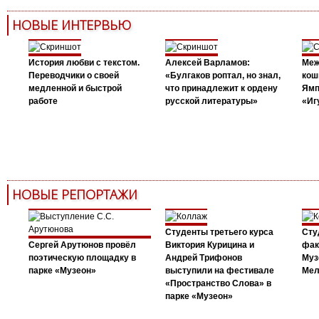
НОВЫЕ ИНТЕРВЬЮ
История любви с текстом.
Алексей Варламов:
Меж
Переводчики о своей
«Булгаков роптал, но знал,
кош
медленной и быстрой
что принадлежит к ордену
Ямп
работе
русской литературы»
«Иг
НОВЫЕ РЕПОРТАЖИ
Студенты третьего курса
Сту
Сергей Арутюнов провёл
Виктория Курицина и
фак
поэтическую площадку в
Андрей Трифонов
Муз
парке «Музеон»
выступили на фестивале
Мел
«Пространство Слова» в
парке «Музеон»