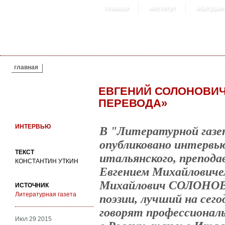
главная
институт
абитурие
ВЫ ЗДЕСЬ
главная
ЕВГЕНИЙ СОЛОНОВИЧ
ПЕРЕВОДА»
ИНТЕРВЬЮ
В "Литературной газет
опубликовано интервью
ТЕКСТ
итальянского, препо
КОНСТАНТИН УТКИН
Евгением Михайловиче
Михайлович СОЛОНОВИ
ИСТОЧНИК
Литературная газета
поэзии, лучший на сего
говорят профессионал
Июл 29 2015