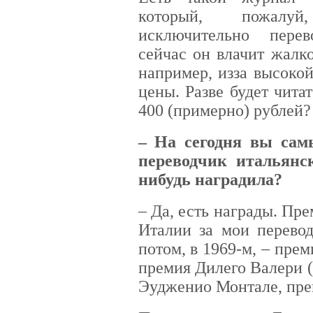
который, пожалуй
исключительно перев
сейчас он влачит жалк
например, из­за высок
цены. Разве будет чита
400 (примерно) рублей?
– На сегодня вы са
переводчик итальянс
нибудь наградила?
– Да, есть награды. П
Италии за мои перевод
потом, в 1969-­м, – прем
премия Дилего Валери (
Эудженио Монтале, прем