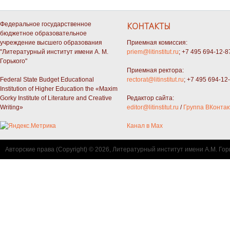
Федеральное государственное
КОНТАКТЫ
бюджетное образовательное
учреждение высшего образования
Приемная комиссия:
"Литературный институт имени А. М.
priem@litinstitut.ru
; +7 495 694-12-8
Горького"
Приемная ректора:
Federal State Budget Educational
rectorat@litinstitut.ru
; +7 495 694-12
Institution of Higher Education the «Maxim
Gorky Institute of Literature and Creative
Редактор сайта:
Writing»
editor@litinstitut.ru
/
Группа ВКонтак
Канал в Max
Авторские права (Copyright) © 2026, Литературный институт имени А.М. Гор