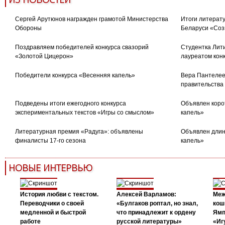
Сергей Арутюнов награжден грамотой Министерства
Итоги литерату
Обороны
Беларуси «Соз
Поздравляем победителей конкурса свазорий
Студентка Лити
«Золотой Цицерон»
лауреатом кон
Победители конкурса «Весенняя капель»
Вера Пантелее
правительства
Подведены итоги ежегодного конкурса
Объявлен коро
экспериментальных текстов «Игры со смыслом»
капель»
Литературная премия «Радуга»: объявлены
Объявлен длин
финалисты 17-го сезона
капель»
НОВЫЕ ИНТЕРВЬЮ
История любви с текстом.
Алексей Варламов:
Меж
Переводчики о своей
«Булгаков роптал, но знал,
кош
медленной и быстрой
что принадлежит к ордену
Ямп
работе
русской литературы»
«Иг