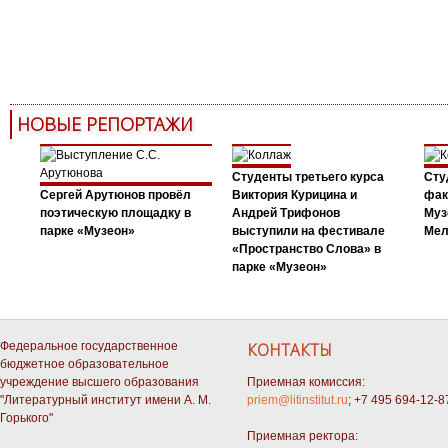
НОВЫЕ РЕПОРТАЖИ
Студенты третьего курса
Сту
Сергей Арутюнов провёл
Виктория Курицина и
фак
поэтическую площадку в
Андрей Трифонов
Муз
парке «Музеон»
выступили на фестивале
Мел
«Пространство Слова» в
парке «Музеон»
Федеральное государственное
КОНТАКТЫ
бюджетное образовательное
учреждение высшего образования
Приемная комиссия:
"Литературный институт имени А. М.
priem@litinstitut.ru
; +7 495 694-12-8
Горького"
Приемная ректора: