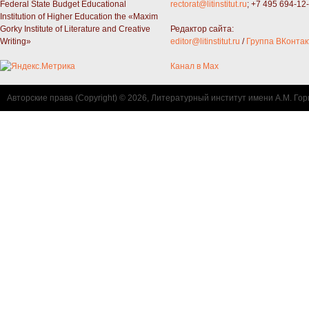
Federal State Budget Educational
rectorat@litinstitut.ru
; +7 495 694-12
Institution of Higher Education the «Maxim
Gorky Institute of Literature and Creative
Редактор сайта:
Writing»
editor@litinstitut.ru
/
Группа ВКонтак
Канал в Max
Авторские права (Copyright) © 2026, Литературный институт имени А.М. Гор