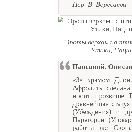
Пер. В. Вересаева
Эроты верхом на птиц
Утики, Нацио
Павсаний. Описа
«За храмом Диони
Афродиты сделана 
носит прозвище П
древнейшая статуя
(Убеждения) и др
Парегорон (Уговар
работы же Скопа