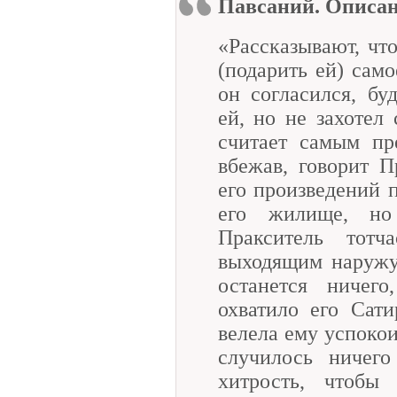
Павсаний. Описа
«Рассказывают, чт
(подарить ей) само
он согласился, бу
ей, но не захотел 
считает самым пр
вбежав, говорит П
его произведений п
его жилище, но
Пракситель тот
выходящим наружу,
останется ничего
охватило его Сат
велела ему успокои
случилось ничего
хитрость, чтобы