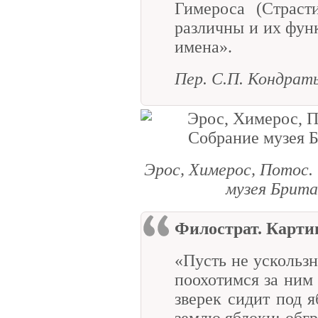
Гимероса (Страст
различны и их функ
имена».
Пер. С.П. Кондрат
Эрос, Химерос, Потос. О
музея Брита
Филострат. Картин
«Пусть не ускользне
поохотимся за ним 
зверек сидит под 
землю яблоки; обгр