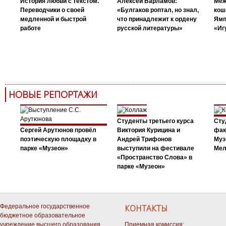
История любви с текстом.
Алексей Варламов:
Меж
Переводчики о своей
«Булгаков роптал, но знал,
кош
медленной и быстрой
что принадлежит к ордену
Ямп
работе
русской литературы»
«Иг
НОВЫЕ РЕПОРТАЖИ
Студенты третьего курса
Сту
Сергей Арутюнов провёл
Виктория Курицина и
фак
поэтическую площадку в
Андрей Трифонов
Муз
парке «Музеон»
выступили на фестивале
Мел
«Пространство Слова» в
парке «Музеон»
Федеральное государственное
КОНТАКТЫ
бюджетное образовательное
учреждение высшего образования
Приемная комиссия: