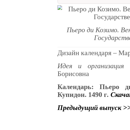
Пьеро ди Козимо. Вен
Государств
Дизайн календаря – Ма
Идея и организаци
Борисовна
Календарь: Пьеро д
Купидон. 1490 г
.
Скачат
Предыдущий выпуск >
Календарь античной мифологии
древняя Греция
проект