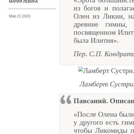
МАРИЯ ЛЕВИНА
из богов и полаг
Олен из Ликии, н
Мар 21 2023
древние гимны,
посвященном Илити
была Илития».
Пер. С.П. Кондрат
Ламберт Сустри.
Павсаний. Описа
«После Олена были
у другого есть гим
чтобы Ликомиды п