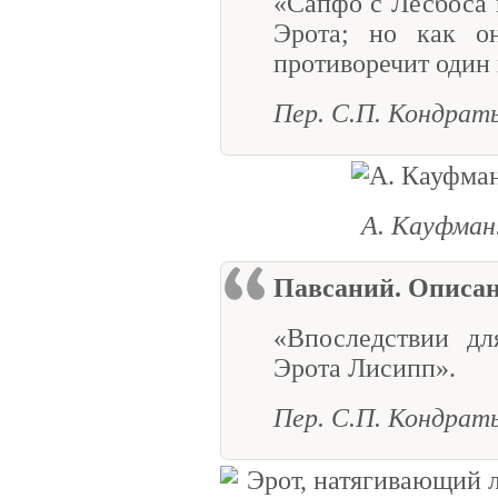
«Сапфо с Лесбоса 
Эрота; но как о
противоречит один
Пер. С.П. Кондрат
А. Кауфман
Павсаний. Описа
«Впоследствии дл
Эрота Лисипп».
Пер. С.П. Кондрат