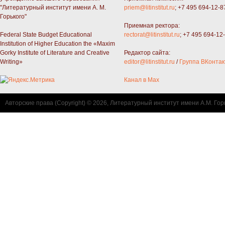
"Литературный институт имени А. М.
priem@litinstitut.ru
; +7 495 694-12-8
Горького"
Приемная ректора:
Federal State Budget Educational
rectorat@litinstitut.ru
; +7 495 694-12
Institution of Higher Education the «Maxim
Gorky Institute of Literature and Creative
Редактор сайта:
Writing»
editor@litinstitut.ru
/
Группа ВКонтак
Канал в Max
Авторские права (Copyright) © 2026, Литературный институт имени А.М. Гор