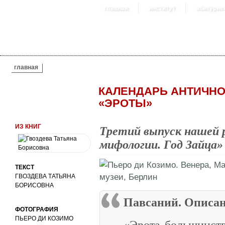
главная
институт
абитурие
ВЫ ЗДЕСЬ
главная
КАЛЕНДАРЬ АНТИЧНО
«ЭРОТЫ»
ИЗ КНИГ
Третий выпуск нашей 
мифологии. Год Зайца
ТЕКСТ
ГВОЗДЕВА ТАТЬЯНА
БОРИСОВНА
Павсаний. Описа
ФОТОГРАФИЯ
ПЬЕРО ДИ КОЗИМО
«Эрота большинст