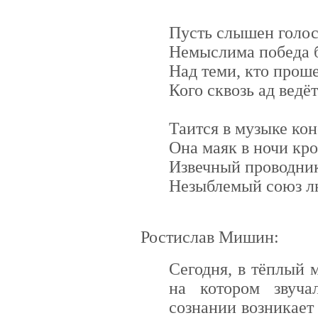
Пусть слышен голос 
Немыслима победа 
Над теми, кто прош
Кого сквозь ад ведё
Таится в музыке кон
Она маяк в ночи кр
Извечный проводник
Незыблемый союз лю
Ростислав Мишин:
Сегодня, в тёплый 
на котором звуча
сознании возникает 