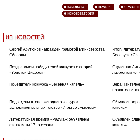
камерата
кружок
студент
консерватория
ИЗ НОВОСТЕЙ
Сергей Арутюнов награжден грамотой Министерства
Итоги литерату
Обороны
Беларуси «Соз
Поздравляем победителей конкурса свазорий
Студентка Лити
«Золотой Цицерон»
лауреатом кон
Победители конкурса «Весенняя капель»
Вера Пантелее
правительства
Подведены итоги ежегодного конкурса
Объявлен коро
экспериментальных текстов «Игры со смыслом»
капель»
Литературная премия «Радуга»: объявлены
Объявлен длин
финалисты 17-го сезона
капель»