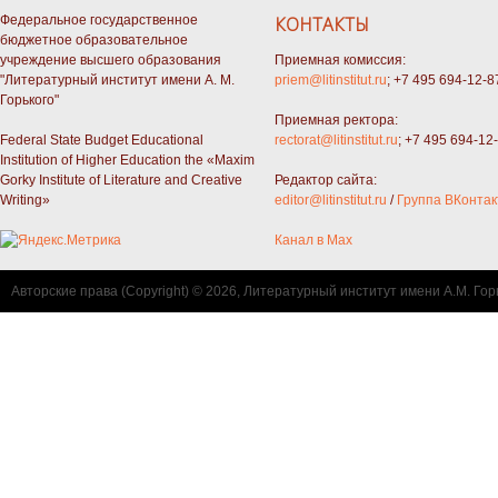
Федеральное государственное
КОНТАКТЫ
бюджетное образовательное
учреждение высшего образования
Приемная комиссия:
"Литературный институт имени А. М.
priem@litinstitut.ru
; +7 495 694-12-8
Горького"
Приемная ректора:
Federal State Budget Educational
rectorat@litinstitut.ru
; +7 495 694-12
Institution of Higher Education the «Maxim
Gorky Institute of Literature and Creative
Редактор сайта:
Writing»
editor@litinstitut.ru
/
Группа ВКонтак
Канал в Max
Авторские права (Copyright) © 2026, Литературный институт имени А.М. Гор