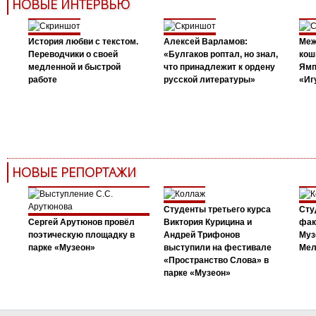
НОВЫЕ ИНТЕРВЬЮ
История любви с текстом.
Алексей Варламов:
Меж
Переводчики о своей
«Булгаков роптал, но знал,
кош
медленной и быстрой
что принадлежит к ордену
Ямп
работе
русской литературы»
«Иг
НОВЫЕ РЕПОРТАЖИ
Студенты третьего курса
Сту
Сергей Арутюнов провёл
Виктория Курицина и
фак
поэтическую площадку в
Андрей Трифонов
Муз
парке «Музеон»
выступили на фестивале
Мел
«Пространство Слова» в
парке «Музеон»