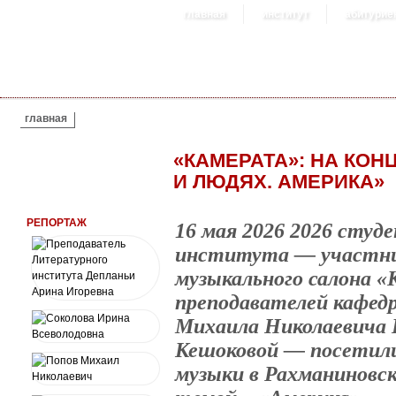
главная
институт
абитурие
ВЫ ЗДЕСЬ
главная
«КАМЕРАТА»: НА КОН
И ЛЮДЯХ. АМЕРИКА»
РЕПОРТАЖ
16 мая 2026 2026 сту
института — участни
музыкального салона «
преподавателей кафед
Михаила Николаевича 
Кешоковой — посетили
музыки в Рахманиновск