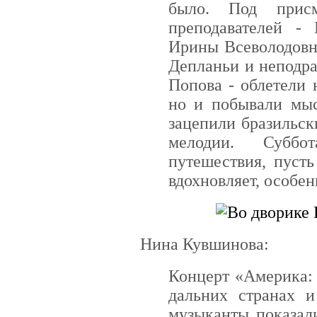
было. Под прис
преподавателей -
Ирины Всеволодовн
Депланьи и неподр
Попова - облетели
но и побывали мыс
зацепили бразильск
мелодии. Субб
путешествия, пуст
вдохновляет, особен
Нина Кувшинова:
Концерт «Америка: 
дальних странах и
музыканты показал