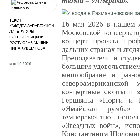
темой – «Америка».
ТЕКСТ
16 мая 2026 в нашем 
КАФЕДРА ЗАРУБЕЖНОЙ
Московской консервато
ЛИТЕРАТУРЫ
ОЛЕГ ВЕРБИЦКИЙ
концерт проекта про
РОСТИСЛАВ МИШИН
дальних странах и людя
НИНА КУВШИНОВА
Преподаватели и студе
мая 19 2026
большим удовольствием
многообразие и разн
североамериканской
концертные сюиты и з
Гершвина «Порги и Б
«Ямайская румба»
темпераментно испо
«Звездных войн», ис
Константином Шоломи