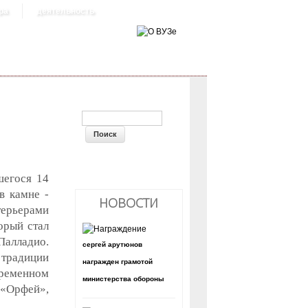
ра
деятельность
ФОРМА ПОИСКА
шегося 14
в камне -
НОВОСТИ
терьерами
орый стал
Палладио.
сергей арутюнов
 традиции
награжден грамотой
временном
министерства обороны
 «Орфей»,