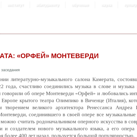
институт
абитуриенту
обучение
наука
культу
АТА: «ОРФЕЙ» МОНТЕВЕРДИ
ании литературно-музыкального салона Камерата, состояв
2 года, счастливо соединились музыка в слове и музыка 
и говорили об опере Монтеверди «Орфей» и любовались ин
 Европе крытого театра Олимпико в Виченце (Италия), кот
м творением великого архитектора Ренессанса Андреа 
Монтеверди, соединившего в своей опере все музыкальные
 можно считать родоначальником оперного искусства в со
и и создателем нового музыкального языка, а его опера
я более 400 лет назад, пользуется большой популярностью.