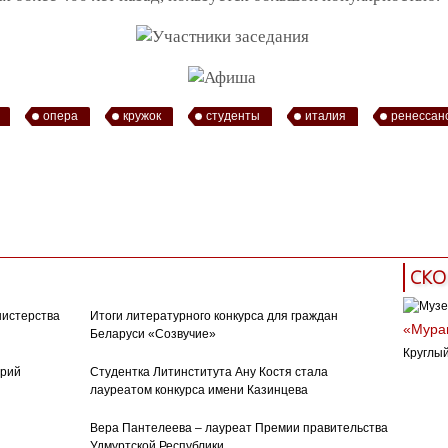
опера
кружок
студенты
италия
ренессан
СКО
нистерства
Итоги литературного конкурса для граждан
«Муран
Беларуси «Созвучие»
Круглый
орий
Студентка Литинститута Ану Костя стала
лауреатом конкурса имени Казинцева
Вера Пантелеева – лауреат Премии правительства
Удмуртской Республики