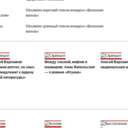
Объявлен короткий список конкурса «Весенняя
слом»
капель»
ны
Объявлен длинный список конкурса «Весенняя
капель»
ей Варламов:
Между сказкой, мифом и
Аексей Варлам
ков роптал, но знал,
кошмаром: Анна Ямпольская
национальная и
инадлежит к ордену
— о романе «Игуана»
ой литературы»