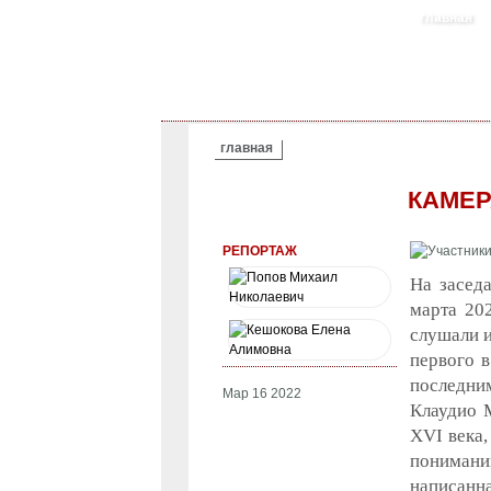
главная
ВЫ ЗДЕСЬ
главная
КАМЕР
РЕПОРТАЖ
На засед
марта 202
слушали 
первого в
последни
Мар 16 2022
Клаудио 
XVI века,
понимани
написанна