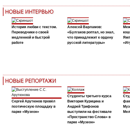
НОВЫЕ ИНТЕРВЬЮ
История любви с текстом.
Алексей Варламов:
Меж
Переводчики о своей
«Булгаков роптал, но знал,
кош
медленной и быстрой
что принадлежит к ордену
Ямп
работе
русской литературы»
«Иг
НОВЫЕ РЕПОРТАЖИ
Студенты третьего курса
Сту
Сергей Арутюнов провёл
Виктория Курицина и
фак
поэтическую площадку в
Андрей Трифонов
Муз
парке «Музеон»
выступили на фестивале
Мел
«Пространство Слова» в
парке «Музеон»