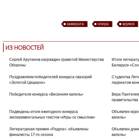
камерата
опера
кружок
ИЗ НОВОСТЕЙ
Сергей Арутюнов награжден грамотой Министерства
Итоги литерату
Обороны
Беларуси «Соз
Поздравляем победителей конкурса свазорий
Студентка Лити
«Золотой Цицерон»
лауреатом кон
Победители конкурса «Весенняя капель»
Вера Пантелее
правительства
Подведены итоги ежегодного конкурса
Объявлен коро
экспериментальных текстов «Игры со смыслом»
капель»
Литературная премия «Радуга»: объявлены
Объявлен длин
финалисты 17-го сезона
капель»