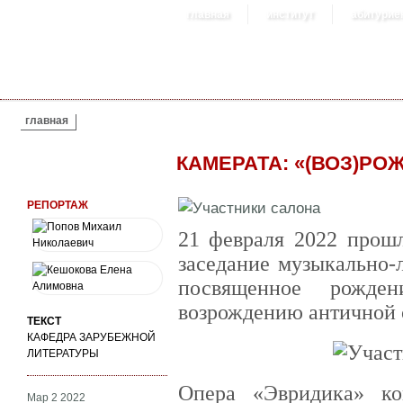
главная
институт
абитурие
ВЫ ЗДЕСЬ
главная
КАМЕРАТА: «(ВОЗ)Р
РЕПОРТАЖ
21 февраля 2022 прошл
заседание музыкально-
посвященное рожде
возрождению античной 
ТЕКСТ
КАФЕДРА ЗАРУБЕЖНОЙ
ЛИТЕРАТУРЫ
Опера «Эвридика» к
Мар 2 2022