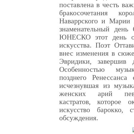
поставлена в честь ва
бракосочетания ко
Наваррского и Марии 
знаменательный день
ЮНЕСКО этот день от
искусства. Поэт Оттав
внес изменения в сюже
Эвридики, завершив 
Особенностью музы
позднего Ренессанса 
исчезнувшая из музы
женских арий певца
кастратов, которое 
искусство барокко,
обсуждения.