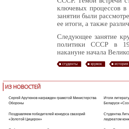
СССР. Темой встречи с
ключевых процессов в 
занятии были рассмотр
ее итоги, а также разли
Следующее занятие кр
политики СССР в 19
накануне начала Велик
студенты
кружок
история
ИЗ НОВОСТЕЙ
Сергей Арутюнов награжден грамотой Министерства
Итоги литерату
Обороны
Беларуси «Соз
Поздравляем победителей конкурса свазорий
Студентка Лити
«Золотой Цицерон»
лауреатом кон