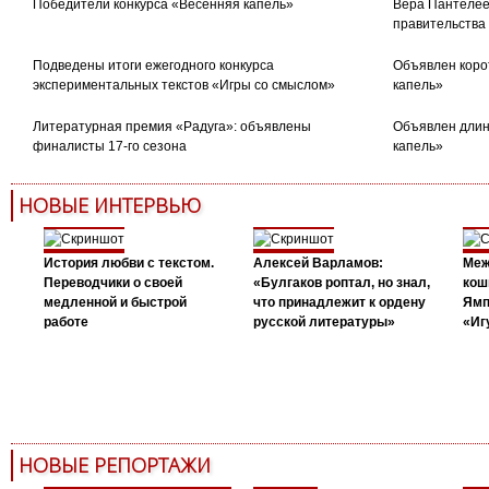
Победители конкурса «Весенняя капель»
Вера Пантелее
правительства
Подведены итоги ежегодного конкурса
Объявлен коро
экспериментальных текстов «Игры со смыслом»
капель»
Литературная премия «Радуга»: объявлены
Объявлен длин
финалисты 17-го сезона
капель»
НОВЫЕ ИНТЕРВЬЮ
История любви с текстом.
Алексей Варламов:
Меж
Переводчики о своей
«Булгаков роптал, но знал,
кош
медленной и быстрой
что принадлежит к ордену
Ямп
работе
русской литературы»
«Иг
НОВЫЕ РЕПОРТАЖИ