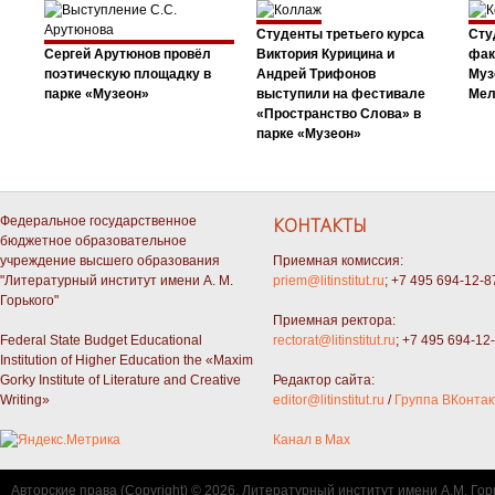
Студенты третьего курса
Сту
Сергей Арутюнов провёл
Виктория Курицина и
фак
поэтическую площадку в
Андрей Трифонов
Муз
парке «Музеон»
выступили на фестивале
Мел
«Пространство Слова» в
парке «Музеон»
Федеральное государственное
КОНТАКТЫ
бюджетное образовательное
учреждение высшего образования
Приемная комиссия:
"Литературный институт имени А. М.
priem@litinstitut.ru
; +7 495 694-12-8
Горького"
Приемная ректора:
Federal State Budget Educational
rectorat@litinstitut.ru
; +7 495 694-12
Institution of Higher Education the «Maxim
Gorky Institute of Literature and Creative
Редактор сайта:
Writing»
editor@litinstitut.ru
/
Группа ВКонтак
Канал в Max
Авторские права (Copyright) © 2026, Литературный институт имени А.М. Гор