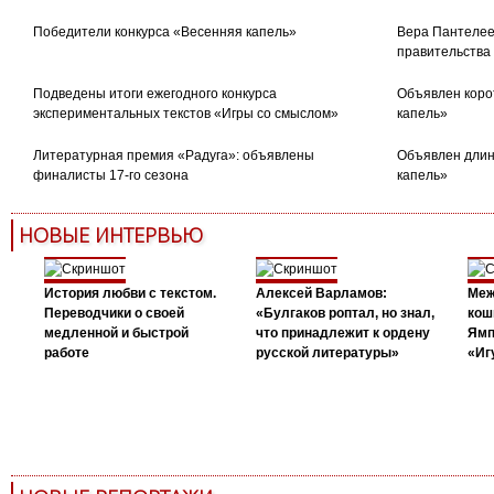
Победители конкурса «Весенняя капель»
Вера Пантелее
правительства
Подведены итоги ежегодного конкурса
Объявлен коро
экспериментальных текстов «Игры со смыслом»
капель»
Литературная премия «Радуга»: объявлены
Объявлен длин
финалисты 17-го сезона
капель»
НОВЫЕ ИНТЕРВЬЮ
История любви с текстом.
Алексей Варламов:
Меж
Переводчики о своей
«Булгаков роптал, но знал,
кош
медленной и быстрой
что принадлежит к ордену
Ямп
работе
русской литературы»
«Иг