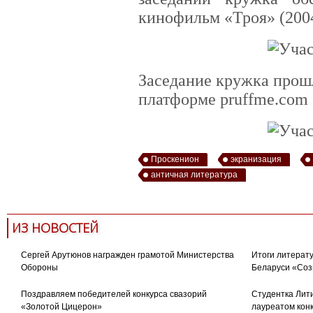
кинофильм «Троя» (2004 
Заседание кружка прош
платформе pruffme.com
Проскенион
экранизация
античная литература
ИЗ НОВОСТЕЙ
Сергей Арутюнов награжден грамотой Министерства
Итоги литерату
Обороны
Беларуси «Соз
Поздравляем победителей конкурса свазорий
Студентка Лити
«Золотой Цицерон»
лауреатом кон