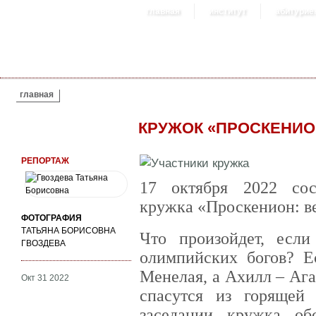
главная
институт
абитурие
ВЫ ЗДЕСЬ
главная
КРУЖОК «ПРОСКЕНИО
РЕПОРТАЖ
17 октября 2022 сос
кружка «Проскенион: ве
ФОТОГРАФИЯ
ТАТЬЯНА БОРИСОВНА
Что произойдет, есл
ГВОЗДЕВА
олимпийских богов? Е
Менелая, а Ахилл – Аг
Окт 31 2022
спасутся из горящей
заседании кружка о