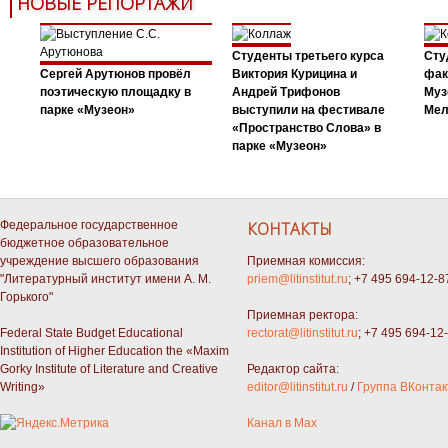
НОВЫЕ РЕПОРТАЖИ
Студенты третьего курса
Сту
Сергей Арутюнов провёл
Виктория Курицина и
фак
поэтическую площадку в
Андрей Трифонов
Муз
парке «Музеон»
выступили на фестивале
Мел
«Пространство Слова» в
парке «Музеон»
Федеральное государственное
КОНТАКТЫ
бюджетное образовательное
учреждение высшего образования
Приемная комиссия:
"Литературный институт имени А. М.
priem@litinstitut.ru
; +7 495 694-12-8
Горького"
Приемная ректора:
Federal State Budget Educational
rectorat@litinstitut.ru
; +7 495 694-12
Institution of Higher Education the «Maxim
Gorky Institute of Literature and Creative
Редактор сайта:
Writing»
editor@litinstitut.ru
/
Группа ВКонтак
Канал в Max