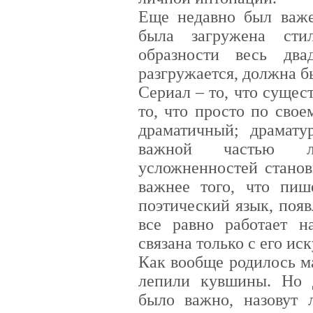
Еще недавно был важе
была загружена сти
образности весь дв
разгружается, должна б
Сериал – то, что сущес
то, что просто по сво
драматичный; драмату
важной частью лит
усложненностей станов
важнее того, что пиш
поэтический язык, появ
все равно работает н
связана только с его ис
Как вообще родилось м
лепили кувшины. Но 
было важно, назовут 