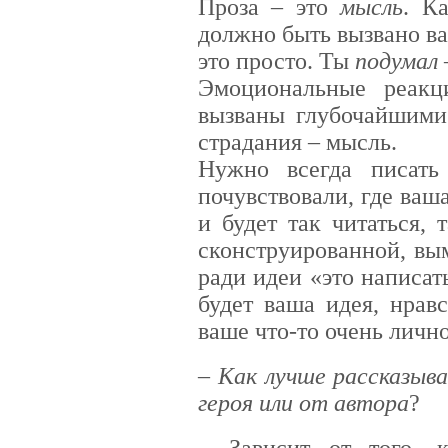
Проза – это
мысль
. К
должно быть вызвано в
это просто. Ты
подумал 
Эмоциональные реакц
вызваны глубочайшими
страдания – мысль.
Нужно всегда писат
почувствовали, где ваш
и будет так читаться,
сконструированной, вы
ради идеи «это написат
будет ваша идея, нрав
ваше что-то очень лично
– Как лучше рассказыв
героя или от автора
?
– Зависит от того, к