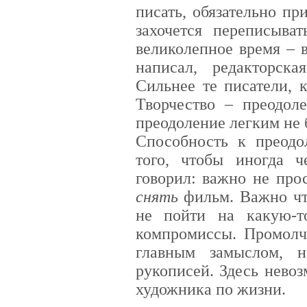
писать, обязательно пр
захочется переписыват
великолепное время – 
написал, редакторск
Сильнее те писатели, 
Творчество – преодол
преодоление легким не 
Способность к преод
того, чтобы иногда 
говорил: важно не про
снять
фильм. Важно что
не пойти на какую-т
компромиссы. Промолча
главным замыслом, н
рукописей. Здесь нево
художника по жизни.