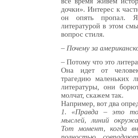
все время живем истор
дочки». Интерес к час
он опять пропал. 
литературой в этом смы
вопрос стиля.
– Почему за американск
–
Потому что это лите
Она идет от челове
трагедию маленьких л
литературы, они борю
молчат, скажем так.
Например, вот два опре
1. «Правда – это то
мыслей, линий окруж
Тот момент, когда в
полностью совпадаю