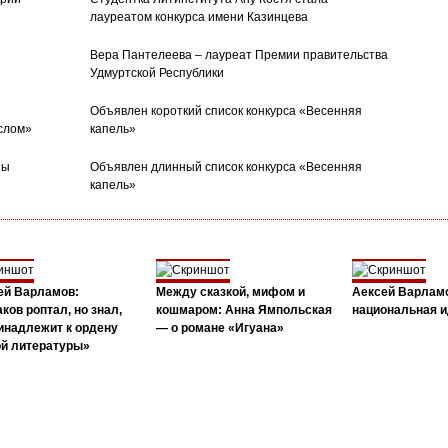
лауреатом конкурса имени Казинцева
Вера Пантелеева – лауреат Премии правительства
Удмуртской Республики
Объявлен короткий список конкурса «Весенняя
слом»
капель»
ны
Объявлен длинный список конкурса «Весенняя
капель»
ей Варламов:
Между сказкой, мифом и
Аексей Варлам
ков роптал, но знал,
кошмаром: Анна Ямпольская
национальная и
инадлежит к ордену
— о романе «Игуана»
ой литературы»