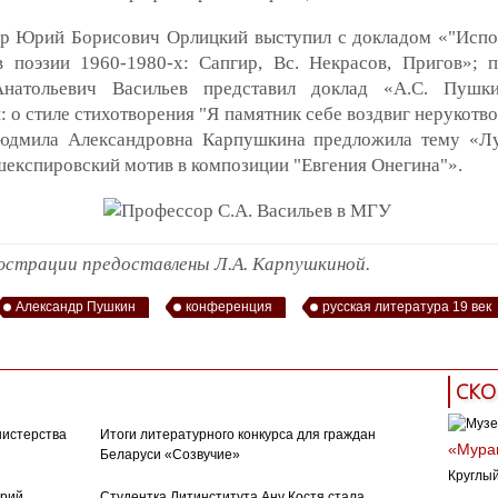
р Юрий Борисович Орлицкий выступил с докладом «"Исп
 поэзии 1960-1980-х: Сапгир, Вс. Некрасов, Пригов»; 
натольевич Васильев представил доклад «А.С. Пушки
 о стиле стихотворения "Я памятник себе воздвиг нерукотво
юдмила Александровна Карпушкина предложила тему «Л
шекспировский мотив в композиции "Евгения Онегина"».
страции предоставлены Л.А. Карпушкиной.
Александр Пушкин
конференция
русская литература 19 век
СКО
нистерства
Итоги литературного конкурса для граждан
«Муран
Беларуси «Созвучие»
Круглый
орий
Студентка Литинститута Ану Костя стала