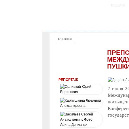
главная
ВЫ ЗДЕСЬ
главная
ПРЕПО
МЕЖДУ
ПУШКИ
РЕПОРТАЖ
7 июня 20
Междунар
посвящен
Конфере
государст