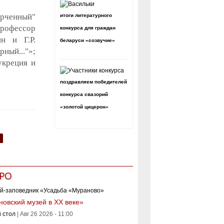
орченный"
итоги литературного
профессор
конкурса для граждан
н и Г.Р.
беларуси «созвучие»
рный..."»;
укреция и
поздравляем победителей
конкурса свазорий
«золотой цицерон»
РО
овский музей в XX веке»
 стол
|
Авг 26 2026 - 11:00