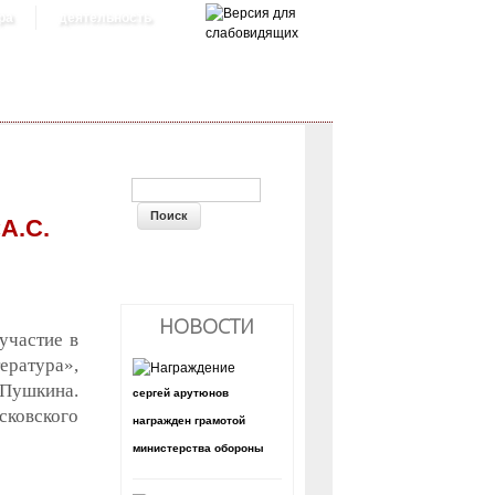
ра
деятельность
ФОРМА ПОИСКА
А.С.
НОВОСТИ
участие в
ература»,
 Пушкина.
сергей арутюнов
ковского
награжден грамотой
министерства обороны