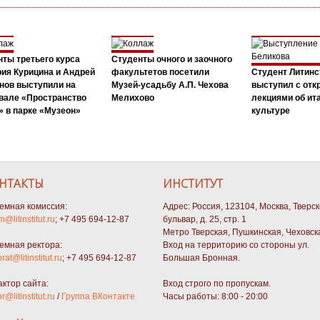
ты третьего курса
Студенты очного и заочного
ия Курицина и Андрей
факультетов посетили
Студент Литинс
нов выступили на
Музей-усадьбу А.П. Чехова
выступил с от
вале «Пространство
Мелихово
лекциями об ит
 в парке «Музеон»
культуре
НТАКТЫ
ИНСТИТУТ
емная комиссия:
Адрес: Россия, 123104, Москва, Тверс
m@litinstitut.ru
; +7 495 694-12-87
бульвар, д. 25, стр. 1
Метро Тверская, Пушкинская, Чеховск
емная ректора:
Вход на территорию со стороны ул.
orat@litinstitut.ru
; +7 495 694-12-87
Большая Бронная.
актор сайта:
Вход строго по пропускам.
or@litinstitut.ru
/
Группа ВКонтакте
Часы работы: 8:00 - 20:00