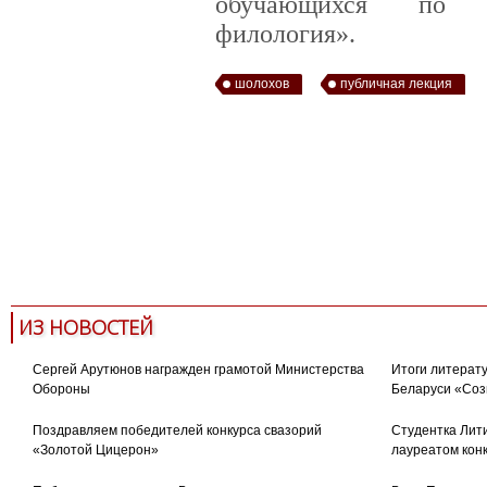
обучающихся по п
филология».
шолохов
публичная лекция
ИЗ НОВОСТЕЙ
Сергей Арутюнов награжден грамотой Министерства
Итоги литерату
Обороны
Беларуси «Соз
Поздравляем победителей конкурса свазорий
Студентка Лити
«Золотой Цицерон»
лауреатом кон