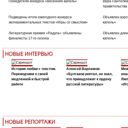
Победители конкурса «Весенняя капель»
Вера Пантелее
правительства
Подведены итоги ежегодного конкурса
Объявлен коро
экспериментальных текстов «Игры со смыслом»
капель»
Литературная премия «Радуга»: объявлены
Объявлен длин
финалисты 17-го сезона
капель»
НОВЫЕ ИНТЕРВЬЮ
История любви с текстом.
Алексей Варламов:
Меж
Переводчики о своей
«Булгаков роптал, но знал,
кош
медленной и быстрой
что принадлежит к ордену
Ямп
работе
русской литературы»
«Иг
НОВЫЕ РЕПОРТАЖИ