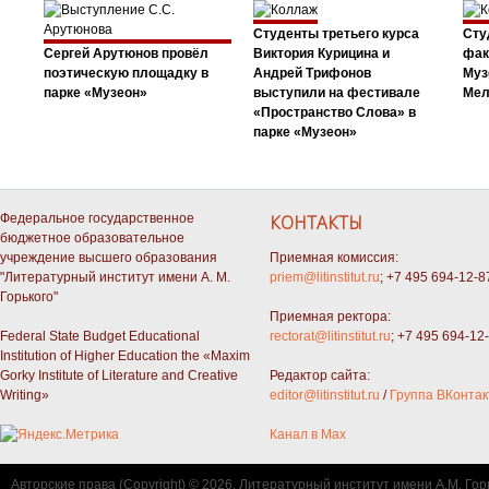
Студенты третьего курса
Сту
Сергей Арутюнов провёл
Виктория Курицина и
фак
поэтическую площадку в
Андрей Трифонов
Муз
парке «Музеон»
выступили на фестивале
Мел
«Пространство Слова» в
парке «Музеон»
Федеральное государственное
КОНТАКТЫ
бюджетное образовательное
учреждение высшего образования
Приемная комиссия:
"Литературный институт имени А. М.
priem@litinstitut.ru
; +7 495 694-12-8
Горького"
Приемная ректора:
Federal State Budget Educational
rectorat@litinstitut.ru
; +7 495 694-12
Institution of Higher Education the «Maxim
Gorky Institute of Literature and Creative
Редактор сайта:
Writing»
editor@litinstitut.ru
/
Группа ВКонтак
Канал в Max
Авторские права (Copyright) © 2026, Литературный институт имени А.М. Гор