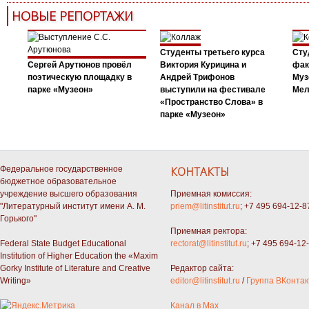
НОВЫЕ РЕПОРТАЖИ
Студенты третьего курса
Сту
Сергей Арутюнов провёл
Виктория Курицина и
фак
поэтическую площадку в
Андрей Трифонов
Муз
парке «Музеон»
выступили на фестивале
Мел
«Пространство Слова» в
парке «Музеон»
Федеральное государственное
КОНТАКТЫ
бюджетное образовательное
учреждение высшего образования
Приемная комиссия:
"Литературный институт имени А. М.
priem@litinstitut.ru
; +7 495 694-12-8
Горького"
Приемная ректора:
Federal State Budget Educational
rectorat@litinstitut.ru
; +7 495 694-12
Institution of Higher Education the «Maxim
Gorky Institute of Literature and Creative
Редактор сайта:
Writing»
editor@litinstitut.ru
/
Группа ВКонтак
Канал в Max