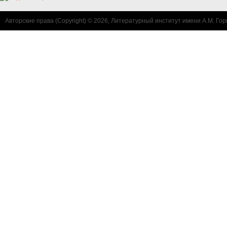
Авторские права (Copyright) © 2026, Литературный институт имени А.М. Гор