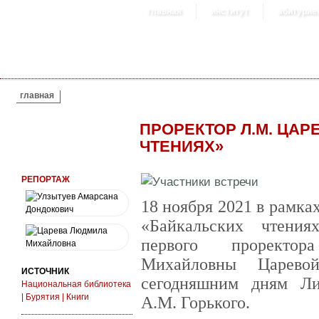
главная
институт
абитурие
ВЫ ЗДЕСЬ
главная
ПРОРЕКТОР Л.М. ЦАР
ЧТЕНИЯХ»
РЕПОРТАЖ
18 ноября 2021 в рамка
«Байкальских чтения
первого проректо
Михайловны Царево
ИСТОЧНИК
сегодняшним дням Ли
Национальная библиотека
| Бурятия | Книги
А.М. Горького.