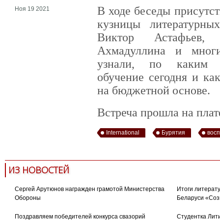
В ходе беседы присутс
Ноя 19 2021
кузницы литературны
Виктор Астафьев,
Ахмадуллина и многи
узнали, по каким н
обучение сегодня и ка
на бюджетной основе.
Встреча прошла на пла
International
Бурятия
восп
ИЗ НОВОСТЕЙ
Сергей Арутюнов награжден грамотой Министерства
Итоги литерату
Обороны
Беларуси «Соз
Поздравляем победителей конкурса свазорий
Студентка Лити