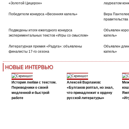
«Золотой Цицерон»
лауреатом кон
Победители конкурса «Весенняя капель»
Вера Пантелее
правительства
Подведены итоги ежегодного конкурса
Объявлен коро
экспериментальных текстов «Игры со смыслом»
капель»
Литературная премия «Радуга»: объявлены
Объявлен длин
финалисты 17-го сезона
капель»
НОВЫЕ ИНТЕРВЬЮ
История любви с текстом.
Алексей Варламов:
Меж
Переводчики о своей
«Булгаков роптал, но знал,
кош
медленной и быстрой
что принадлежит к ордену
Ямп
работе
русской литературы»
«Иг