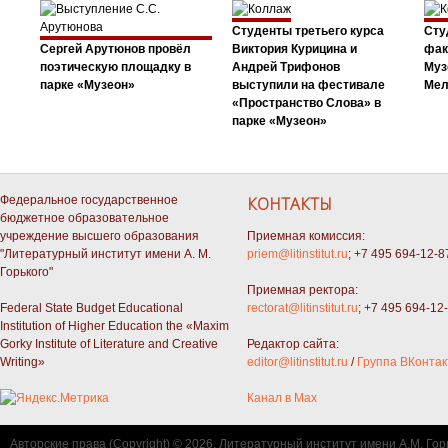
Студенты третьего курса
Сту
Сергей Арутюнов провёл
Виктория Курицина и
фак
поэтическую площадку в
Андрей Трифонов
Муз
парке «Музеон»
выступили на фестивале
Мел
«Пространство Слова» в
парке «Музеон»
Федеральное государственное
КОНТАКТЫ
бюджетное образовательное
учреждение высшего образования
Приемная комиссия:
"Литературный институт имени А. М.
priem@litinstitut.ru
; +7 495 694-12-8
Горького"
Приемная ректора:
Federal State Budget Educational
rectorat@litinstitut.ru
; +7 495 694-12
Institution of Higher Education the «Maxim
Gorky Institute of Literature and Creative
Редактор сайта:
Writing»
editor@litinstitut.ru
/
Группа ВКонтак
Канал в Max
Авторские права (Copyright) © 2026, Литературный институт имени А.М. Гор