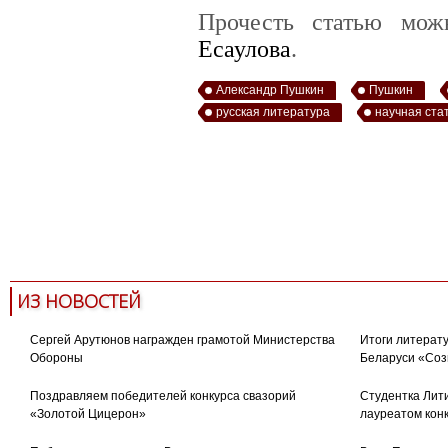
Прочесть статью мо
Есаулова
.
Александр Пушкин
Пушкин
русская литература
научная ста
ИЗ НОВОСТЕЙ
Сергей Арутюнов награжден грамотой Министерства
Итоги литерату
Обороны
Беларуси «Соз
Поздравляем победителей конкурса свазорий
Студентка Лити
«Золотой Цицерон»
лауреатом кон