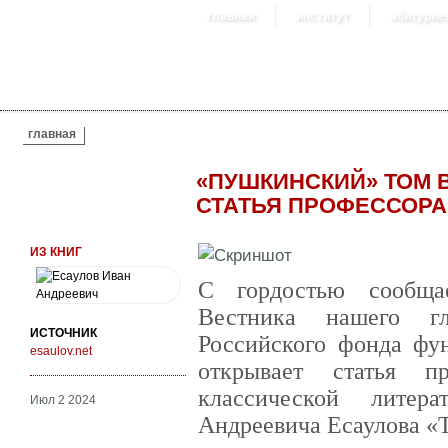
главная
институт
абитурие
ВЫ ЗДЕСЬ
главная
«ПУШКИНСКИЙ» ТОМ 
СТАТЬЯ ПРОФЕССОРА 
ИЗ КНИГ
С гордостью сообща
Вестника нашего г
ИСТОЧНИК
Российского фонда фу
esaulov.net
открывает статья п
классической литер
Июл 2 2024
Андреевича Есаулова «