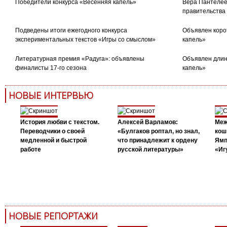
Победители конкурса «Весенняя капель»
Вера Пантелее
правительства
Подведены итоги ежегодного конкурса
Объявлен коро
экспериментальных текстов «Игры со смыслом»
капель»
Литературная премия «Радуга»: объявлены
Объявлен длин
финалисты 17-го сезона
капель»
НОВЫЕ ИНТЕРВЬЮ
История любви с текстом.
Алексей Варламов:
Меж
Переводчики о своей
«Булгаков роптал, но знал,
кош
медленной и быстрой
что принадлежит к ордену
Ямп
работе
русской литературы»
«Иг
НОВЫЕ РЕПОРТАЖИ