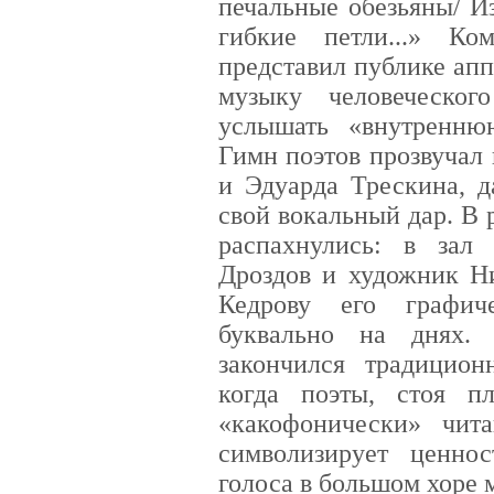
печальные обезьяны/ И
гибкие петли...» Ко
представил публике ап
музыку человеческог
услышать «внутренню
Гимн поэтов прозвучал 
и Эдуарда Трескина, д
свой вокальный дар. В 
распахнулись: в зал
Дроздов и художник Н
Кедрову его графич
буквально на днях.
закончился традицион
когда поэты, стоя п
«какофонически» чит
символизирует ценнос
голоса в большом хоре 