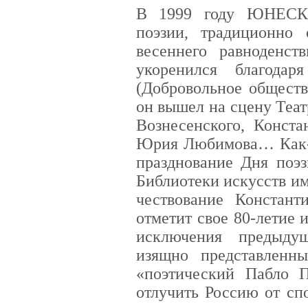
В 1999 году ЮНЕСКО
поэзии, традиционно
весеннего равноденст
укоренился благода
(Добровольное обществ
он вышел на сцену Теат
Вознесенского, Конста
Юрия Любимова… Как-т
празднование Дня поэз
Библиотеки искусств и
чествование Констант
отметит свое 80-летие и
исключения предыду
изящно представленн
«поэтический Пабло П
отлучить Россию от с