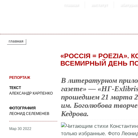
главная
институт
абитурие
ВЫ ЗДЕСЬ
главная
«РОССIЯ = POEZIA». 
ВСЕМИРНЫЙ ДЕНЬ П
РЕПОРТАЖ
В литературном прило
газете» — «НГ-Exlibri
ТЕКСТ
АЛЕКСАНДР КАРПЕНКО
прошедшем 21 марта 2
им. Боголюбова творч
ФОТОГРАФИЯ
Кедрова.
ЛЕОНИД СЕЛЕМЕНЕВ
Мар 30 2022