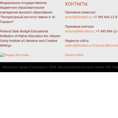
Федеральное государственное
КОНТАКТЫ
бюджетное образовательное
учреждение высшего образования
Приемная комиссия:
"Литературный институт имени А. М.
priem@litinstitut.ru
; +7 495 694-12-8
Горького"
Приемная ректора:
Federal State Budget Educational
rectorat@litinstitut.ru
; +7 495 694-12
Institution of Higher Education the «Maxim
Gorky Institute of Literature and Creative
Редактор сайта:
Writing»
editor@litinstitut.ru
/
Группа ВКонтак
Канал в Max
Авторские права (Copyright) © 2026, Литературный институт имени А.М. Гор