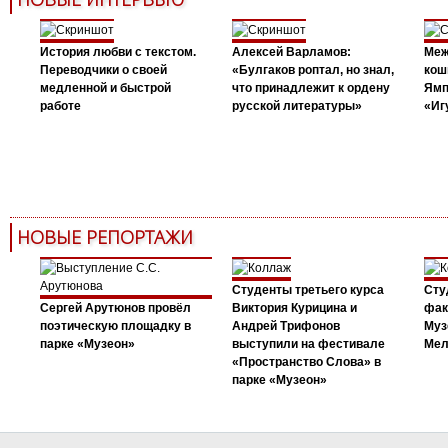
История любви с текстом.
Алексей Варламов:
Меж
Переводчики о своей
«Булгаков роптал, но знал,
кош
медленной и быстрой
что принадлежит к ордену
Ямп
работе
русской литературы»
«Иг
НОВЫЕ РЕПОРТАЖИ
Студенты третьего курса
Сту
Сергей Арутюнов провёл
Виктория Курицина и
фак
поэтическую площадку в
Андрей Трифонов
Муз
парке «Музеон»
выступили на фестивале
Мел
«Пространство Слова» в
парке «Музеон»