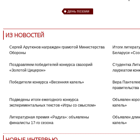
день поэзии
ИЗ НОВОСТЕЙ
Сергей Арутюнов награжден грамотой Министерства
Итоги литерату
Обороны
Беларуси «Соз
Поздравляем победителей конкурса свазорий
Студентка Лити
«Золотой Цицерон»
лауреатом кон
Победители конкурса «Весенняя капель»
Вера Пантелее
правительства
Подведены итоги ежегодного конкурса
Объявлен коро
экспериментальных текстов «Игры со смыслом»
капель»
Литературная премия «Радуга»: объявлены
Объявлен длин
финалисты 17-го сезона
капель»
НОВЫЕ ИНТЕРВЬЮ