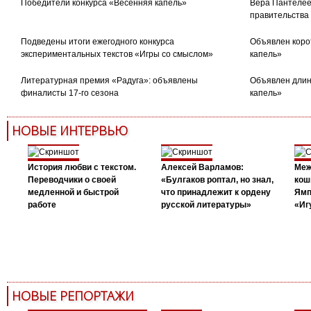
Победители конкурса «Весенняя капель»
Вера Пантелее
правительства
Подведены итоги ежегодного конкурса
Объявлен коро
экспериментальных текстов «Игры со смыслом»
капель»
Литературная премия «Радуга»: объявлены
Объявлен длин
финалисты 17-го сезона
капель»
НОВЫЕ ИНТЕРВЬЮ
История любви с текстом.
Алексей Варламов:
Меж
Переводчики о своей
«Булгаков роптал, но знал,
кош
медленной и быстрой
что принадлежит к ордену
Ямп
работе
русской литературы»
«Иг
НОВЫЕ РЕПОРТАЖИ