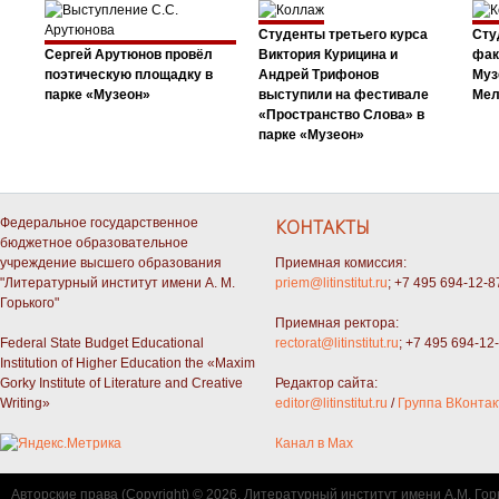
Студенты третьего курса
Сту
Сергей Арутюнов провёл
Виктория Курицина и
фак
поэтическую площадку в
Андрей Трифонов
Муз
парке «Музеон»
выступили на фестивале
Мел
«Пространство Слова» в
парке «Музеон»
Федеральное государственное
КОНТАКТЫ
бюджетное образовательное
учреждение высшего образования
Приемная комиссия:
"Литературный институт имени А. М.
priem@litinstitut.ru
; +7 495 694-12-8
Горького"
Приемная ректора:
Federal State Budget Educational
rectorat@litinstitut.ru
; +7 495 694-12
Institution of Higher Education the «Maxim
Gorky Institute of Literature and Creative
Редактор сайта:
Writing»
editor@litinstitut.ru
/
Группа ВКонтак
Канал в Max
Авторские права (Copyright) © 2026, Литературный институт имени А.М. Гор