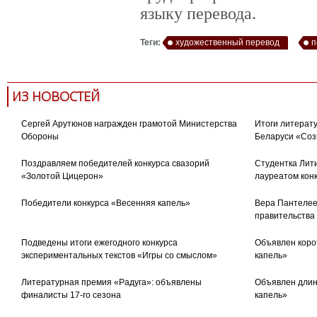
языку перевода.
Теги:
художественный перевод
п
ИЗ НОВОСТЕЙ
Сергей Арутюнов награжден грамотой Министерства
Итоги литерату
Обороны
Беларуси «Соз
Поздравляем победителей конкурса свазорий
Студентка Лити
«Золотой Цицерон»
лауреатом кон
Победители конкурса «Весенняя капель»
Вера Пантелее
правительства
Подведены итоги ежегодного конкурса
Объявлен коро
экспериментальных текстов «Игры со смыслом»
капель»
Литературная премия «Радуга»: объявлены
Объявлен длин
финалисты 17-го сезона
капель»