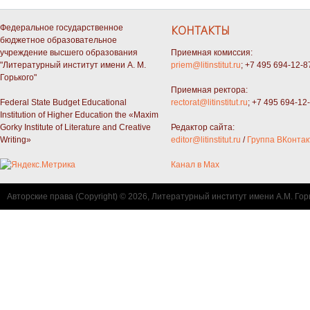
Федеральное государственное
КОНТАКТЫ
бюджетное образовательное
учреждение высшего образования
Приемная комиссия:
"Литературный институт имени А. М.
priem@litinstitut.ru
; +7 495 694-12-8
Горького"
Приемная ректора:
Federal State Budget Educational
rectorat@litinstitut.ru
; +7 495 694-12
Institution of Higher Education the «Maxim
Gorky Institute of Literature and Creative
Редактор сайта:
Writing»
editor@litinstitut.ru
/
Группа ВКонтак
Канал в Max
Авторские права (Copyright) © 2026, Литературный институт имени А.М. Гор