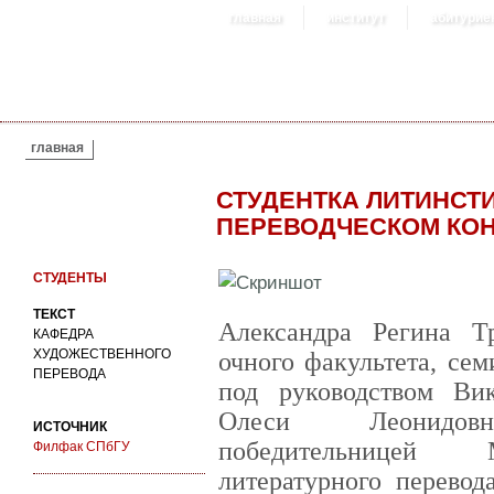
главная
институт
абитурие
ВЫ ЗДЕСЬ
главная
СТУДЕНТКА ЛИТИНСТ
ПЕРЕВОДЧЕСКОМ КОН
СТУДЕНТЫ
ТЕКСТ
Александра Регина Т
КАФЕДРА
ХУДОЖЕСТВЕННОГО
очного факультета, се
ПЕРЕВОДА
под руководством Ви
Олеси Леонидов
ИСТОЧНИК
победительницей 
Филфак СПбГУ
литературного перевод