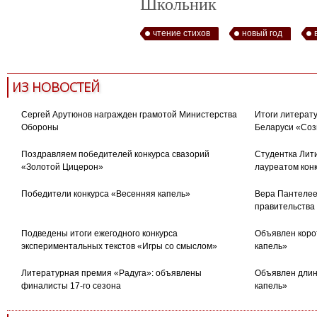
Школьник
чтение стихов
новый год
ИЗ НОВОСТЕЙ
Сергей Арутюнов награжден грамотой Министерства
Итоги литерату
Обороны
Беларуси «Соз
Поздравляем победителей конкурса свазорий
Студентка Лити
«Золотой Цицерон»
лауреатом кон
Победители конкурса «Весенняя капель»
Вера Пантелее
правительства
Подведены итоги ежегодного конкурса
Объявлен коро
экспериментальных текстов «Игры со смыслом»
капель»
Литературная премия «Радуга»: объявлены
Объявлен длин
финалисты 17-го сезона
капель»