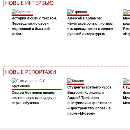
НОВЫЕ ИНТЕРВЬЮ
История любви с текстом.
Алексей Варламов:
Меж
Переводчики о своей
«Булгаков роптал, но знал,
кош
медленной и быстрой
что принадлежит к ордену
Ямп
работе
русской литературы»
«Иг
НОВЫЕ РЕПОРТАЖИ
Студенты третьего курса
Сту
Сергей Арутюнов провёл
Виктория Курицина и
фак
поэтическую площадку в
Андрей Трифонов
Муз
парке «Музеон»
выступили на фестивале
Мел
«Пространство Слова» в
парке «Музеон»