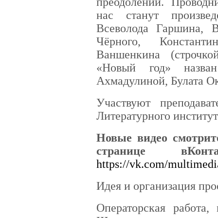
преодолении. Проводн
нас станут произве
Всеволода Гаршина, 
Чёрного, Константи
Ваншенкина (строчко
«Новый год» назва
Ахмадулиной, Булата О
Участвуют преподава
Литературного институт
Новые видео смотрит
странице вКон
https://vk.com/multimedia
Идея и организация пр
Операторская работа,