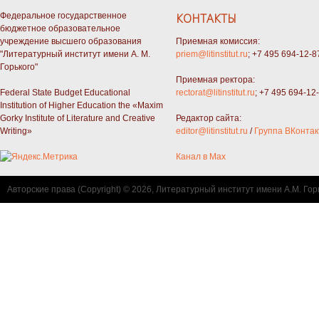
Федеральное государственное
КОНТАКТЫ
бюджетное образовательное
учреждение высшего образования
Приемная комиссия:
"Литературный институт имени А. М.
priem@litinstitut.ru
; +7 495 694-12-8
Горького"
Приемная ректора:
Federal State Budget Educational
rectorat@litinstitut.ru
; +7 495 694-12
Institution of Higher Education the «Maxim
Gorky Institute of Literature and Creative
Редактор сайта:
Writing»
editor@litinstitut.ru
/
Группа ВКонтак
Канал в Max
Авторские права (Copyright) © 2026, Литературный институт имени А.М. Гор