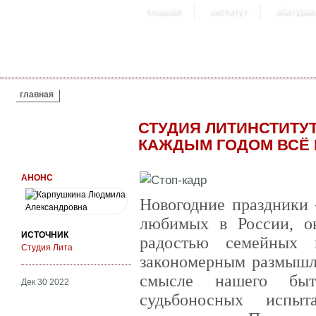
главная
институт
абитурие
ВЫ ЗДЕСЬ
главная
СТУДИЯ ЛИТИНСТИТУТ
КАЖДЫМ ГОДОМ ВСЁ
АНОНС
Новогодние праздники
любимых в России, о
ИСТОЧНИК
радостью семейных 
Студия Лита
закономерным размышле
смысле нашего быт
Дек 30 2022
судьбоносных испы