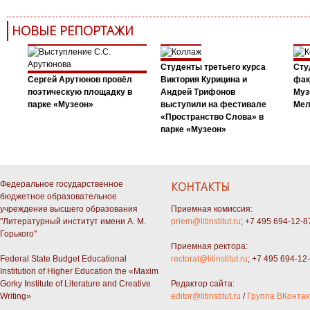
НОВЫЕ РЕПОРТАЖИ
Студенты третьего курса
Сту
Сергей Арутюнов провёл
Виктория Курицина и
фак
поэтическую площадку в
Андрей Трифонов
Муз
парке «Музеон»
выступили на фестивале
Мел
«Пространство Слова» в
парке «Музеон»
Федеральное государственное
КОНТАКТЫ
бюджетное образовательное
учреждение высшего образования
Приемная комиссия:
"Литературный институт имени А. М.
priem@litinstitut.ru
; +7 495 694-12-8
Горького"
Приемная ректора:
Federal State Budget Educational
rectorat@litinstitut.ru
; +7 495 694-12
Institution of Higher Education the «Maxim
Gorky Institute of Literature and Creative
Редактор сайта:
Writing»
editor@litinstitut.ru
/
Группа ВКонтак