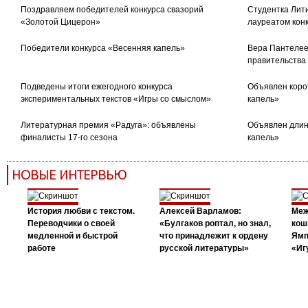
Поздравляем победителей конкурса свазорий
Студентка Лити
«Золотой Цицерон»
лауреатом кон
Победители конкурса «Весенняя капель»
Вера Пантелее
правительства
Подведены итоги ежегодного конкурса
Объявлен коро
экспериментальных текстов «Игры со смыслом»
капель»
Литературная премия «Радуга»: объявлены
Объявлен длин
финалисты 17-го сезона
капель»
НОВЫЕ ИНТЕРВЬЮ
История любви с текстом.
Алексей Варламов:
Меж
Переводчики о своей
«Булгаков роптал, но знал,
кош
медленной и быстрой
что принадлежит к ордену
Ямп
работе
русской литературы»
«Иг