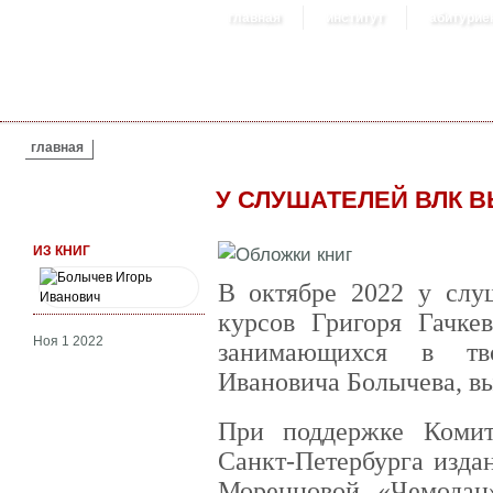
главная
институт
абитурие
ВЫ ЗДЕСЬ
главная
У СЛУШАТЕЛЕЙ ВЛК 
ИЗ КНИГ
В октябре 2022 у слу
курсов Григоря Гачк
Ноя 1 2022
занимающихся в тво
Ивановича Болычева, в
При поддержке Комит
Санкт-Петербурга изда
Моренцовой «Чемодан