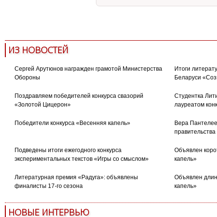
Дом Лосева
творческий вечер
ИЗ НОВОСТЕЙ
Сергей Арутюнов награжден грамотой Министерства
Итоги литерату
Обороны
Беларуси «Соз
Поздравляем победителей конкурса свазорий
Студентка Лити
«Золотой Цицерон»
лауреатом кон
Победители конкурса «Весенняя капель»
Вера Пантелее
правительства
Подведены итоги ежегодного конкурса
Объявлен коро
экспериментальных текстов «Игры со смыслом»
капель»
Литературная премия «Радуга»: объявлены
Объявлен длин
финалисты 17-го сезона
капель»
НОВЫЕ ИНТЕРВЬЮ