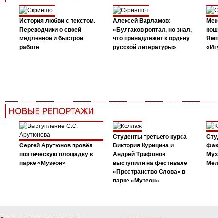
История любви с текстом.
Алексей Варламов:
Меж
Переводчики о своей
«Булгаков роптал, но знал,
кош
медленной и быстрой
что принадлежит к ордену
Ямп
работе
русской литературы»
«Иг
НОВЫЕ РЕПОРТАЖИ
Студенты третьего курса
Сту
Сергей Арутюнов провёл
Виктория Курицина и
фак
поэтическую площадку в
Андрей Трифонов
Муз
парке «Музеон»
выступили на фестивале
Мел
«Пространство Слова» в
парке «Музеон»