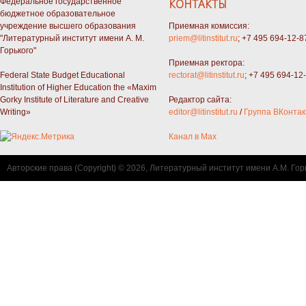
Федеральное государственное
КОНТАКТЫ
бюджетное образовательное
учреждение высшего образования
Приемная комиссия:
"Литературный институт имени А. М.
priem@litinstitut.ru
; +7 495 694-12-8
Горького"
Приемная ректора:
Federal State Budget Educational
rectorat@litinstitut.ru
; +7 495 694-12
Institution of Higher Education the «Maxim
Gorky Institute of Literature and Creative
Редактор сайта:
Writing»
editor@litinstitut.ru
/
Группа ВКонтак
Канал в Max
Авторские права (Copyright) © 2026, Литературный институт имени А.М. Гор