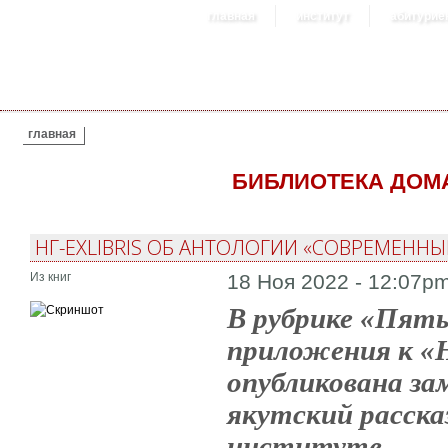
главная
институт
абитурие
ВЫ ЗДЕСЬ
главная
БИБЛИОТЕКА ДОМ
НГ-EXLIBRIS ОБ АНТОЛОГИИ «СОВРЕМЕННЫ
Из книг
18 Ноя 2022 - 12:07p
В рубрике «Пять
приложения к «Н
опубликована за
якутский расска
институте.