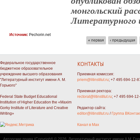
опубликован обз
монгольский рас
Литературного
Источник:
Pechorin.net
СТРАНИЦЫ
« первая
‹ предыдущая
Федеральное государственное
КОНТАКТЫ
бюджетное образовательное
учреждение высшего образования
Приемная комиссия:
"Литературный институт имени А. М.
priem@litinstitut.ru
; +7 495 694-12-8
Горького"
Приемная ректора:
Federal State Budget Educational
rectorat@litinstitut.ru
; +7 495 694-12
Institution of Higher Education the «Maxim
Gorky Institute of Literature and Creative
Редактор сайта:
Writing»
editor@litinstitut.ru
/
Группа ВКонтак
Канал в Max
Авторские права (Copyright) © 2026, Литературный институт имени А.М. Гор