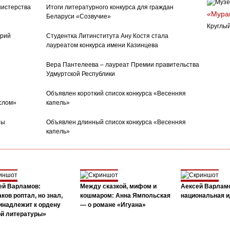
нистерства
Итоги литературного конкурса для граждан
«Муран
Беларуси «Созвучие»
Круглый
орий
Студентка Литинститута Ану Костя стала
лауреатом конкурса имени Казинцева
Вера Пантелеева – лауреат Премии правительства
Удмуртской Республики
Объявлен короткий список конкурса «Весенняя
слом»
капель»
ны
Объявлен длинный список конкурса «Весенняя
капель»
ей Варламов:
Между сказкой, мифом и
Аексей Варлам
ков роптал, но знал,
кошмаром: Анна Ямпольская
национальная и
инадлежит к ордену
— о романе «Игуана»
ой литературы»