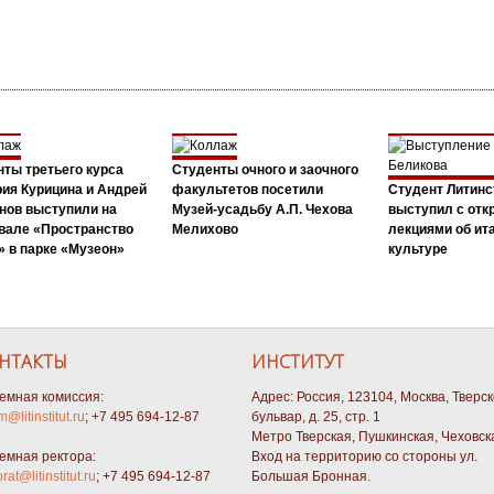
ты третьего курса
Студенты очного и заочного
ия Курицина и Андрей
факультетов посетили
Студент Литинс
нов выступили на
Музей-усадьбу А.П. Чехова
выступил с от
вале «Пространство
Мелихово
лекциями об ит
 в парке «Музеон»
культуре
НТАКТЫ
ИНСТИТУТ
емная комиссия:
Адрес: Россия, 123104, Москва, Тверс
m@litinstitut.ru
; +7 495 694-12-87
бульвар, д. 25, стр. 1
Метро Тверская, Пушкинская, Чеховск
емная ректора:
Вход на территорию со стороны ул.
orat@litinstitut.ru
; +7 495 694-12-87
Большая Бронная.