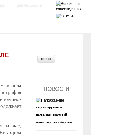
ра
деятельность
ФОРМА ПОИСКА
РЛЕ
о» вышла
НОВОСТИ
онография
е научно-
родолжает
сергей арутюнов
награжден грамотой
министерства обороны
еты зла»,
Виктором