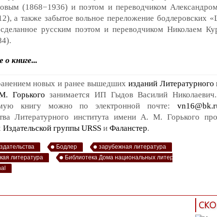
овым (1868−1936) и поэтом и переводчиком Александро
2), а также забытое вольное переложение бодлеровских «Le
», сделанное русским поэтом и переводчиком Николаем К
4).
 о книге...
ранением новых и ранее вышедших
изданий Литературного 
М. Горького
занимается ИП Гыдов Василий Николаевич.
имую книгу можно по электронной почте:
vn16@bk.r
ства Литературного института имени А. М. Горького пр
х
Издательской группы URSS
и
Фаланстер
.
издательства
Бодлер
зарубежная литература
кая литература
Библиотека Дома национальных литератур
nal
СКО