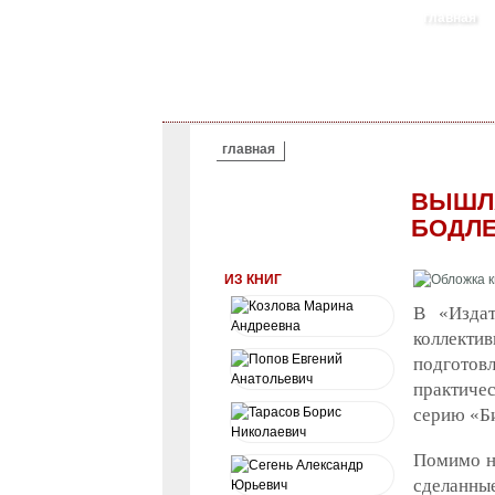
главная
ВЫ ЗДЕСЬ
главная
ВЫШЛА
БОДЛ
ИЗ КНИГ
В «Издат
коллекти
подготовл
практиче
серию «Б
Помимо на
сделанны