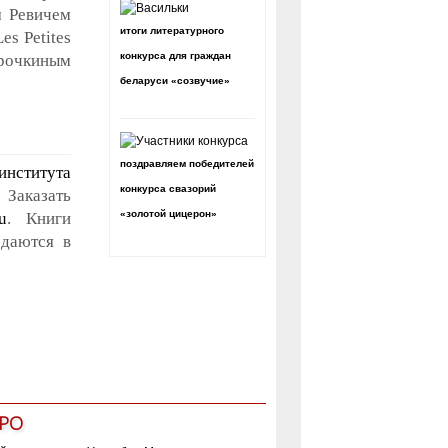
м Ревичем
итоги литературного
s Petites
конкурса для граждан
урочкиным
беларуси «созвучие»
поздравляем победителей
института
конкурса свазорий
 Заказать
«золотой цицерон»
u
. Книги
одаются в
РО