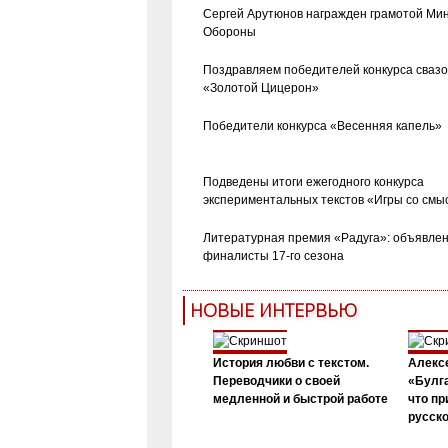
Сергей Арутюнов награжден грамотой Ми
Обороны
Поздравляем победителей конкурса сваз
«Золотой Цицерон»
Победители конкурса «Весенняя капель»
Подведены итоги ежегодного конкурса
экспериментальных текстов «Игры со смы
Литературная премия «Радуга»: объявле
финалисты 17-го сезона
НОВЫЕ ИНТЕРВЬЮ
История любви с текстом.
Алекс
Переводчики о своей
«Булга
медленной и быстрой работе
что пр
русск