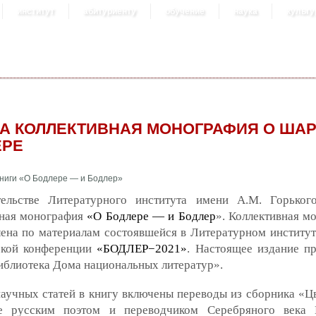
институт
абитуриенту
обучение
наука
культу
 КОЛЛЕКТИВНАЯ МОНОГРАФИЯ О ША
ЕРЕ
ельстве Литературного института имени А.М. Горьког
вная монография
«О Бодлере — и Бодлер
». Коллективная м
ена по материалам состоявшейся в Литературном институт
ской конференции
«БОДЛЕР−2021»
. Настоящее издание п
иблиотека Дома национальных литератур».
учных статей в книгу включены переводы из сборника «Цв
е русским поэтом и переводчиком Серебряного века 