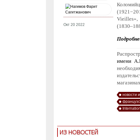
Коломийц
(1921−201
Vieilles
Окт 20 2022
(1830–188
Подробнее
Распрост
имени А.
необход
издатель
магазина
новости 
французс
Internatio
ИЗ НОВОСТЕЙ