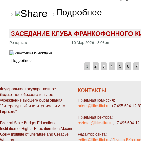
о «Памятные даты в к
Подробнее
ЗАСЕДАНИЕ КЛУБА ФРАНКОФОННОГО КИ
Репортаж
10 Мар 2026 - 3:08pm
Подробнее
СТРАНИЦЫ
1
2
3
4
5
6
7
Федеральное государственное
КОНТАКТЫ
бюджетное образовательное
учреждение высшего образования
Приемная комиссия:
"Литературный институт имени А. М.
priem@litinstitut.ru
; +7 495 694-12-8
Горького"
Приемная ректора:
Federal State Budget Educational
rectorat@litinstitut.ru
; +7 495 694-12
Institution of Higher Education the «Maxim
Gorky Institute of Literature and Creative
Редактор сайта:
Writing»
editor@litinstitut.ru
/
Группа ВКонтак