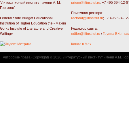
"Литературный институт имени А. М.
priem@litinstitut.ru
; +7 495 694-12-8
Горького"
Приемная ректора:
Federal State Budget Educational
rectorat@litinstitut.ru
; +7 495 694-12
Institution of Higher Education the «Maxim
Gorky Institute of Literature and Creative
Редактор сайта:
Writing»
editor@litinstitut.ru
/
Группа ВКонтак
Канал в Max
Авторские права (Copyright) © 2026, Литературный институт имени А.М. Гор