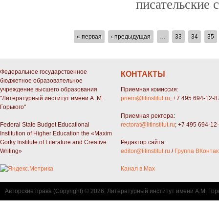
писательские 
СТРАНИЦЫ
« первая
‹ предыдущая
…
33
34
35
Федеральное государственное
КОНТАКТЫ
бюджетное образовательное
учреждение высшего образования
Приемная комиссия:
"Литературный институт имени А. М.
priem@litinstitut.ru
; +7 495 694-12-8
Горького"
Приемная ректора:
Federal State Budget Educational
rectorat@litinstitut.ru
; +7 495 694-12
Institution of Higher Education the «Maxim
Gorky Institute of Literature and Creative
Редактор сайта:
Writing»
editor@litinstitut.ru
/
Группа ВКонтак
Канал в Max
Авторские права (Copyright) © 2026, Литературный институт имени А.М. Гор