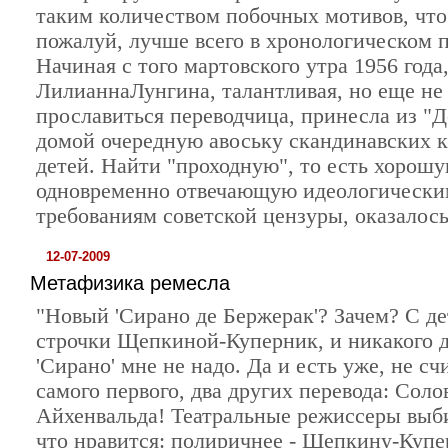
таким количеством побочных мотивов, что 
пожалуй, лучше всего в хронологическом п
Начиная с того мартовского утра 1956 года,
ЛилианнаЛунгина, талантливая, но еще не
прославиться переводчица, принесла из "Д
домой очередную авоську скандинавских 
детей. Найти "проходную", то есть хорошу
одновременно отвечающую идеологически
требованиям советской цензуры, оказалось
12-07-2009
Метафизика ремесла
"Новый 'Сирано де Бержерак'? Зачем? С д
строчки Щепкиной-Куперник, и никакого д
'Сирано' мне не надо. Да и есть уже, не счи
самого первого, два других перевода: Соло
Айхенвальда! Театральные режиссеры выб
что нравится: полиричнее - Щепкину-Купе