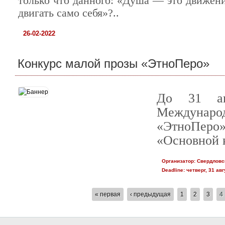
только что данного: «Душа — это движени
двигать само себя»?..
26-02-2022
Конкурс малой прозы «ЭтноПеро»
До 31 ав
Междунаро
«ЭтноПеро
«Основной 
Организатор:
Свердловс
Deadline:
четверг, 31 авг
СТРАНИЦЫ
« первая
‹ предыдущая
1
2
3
4