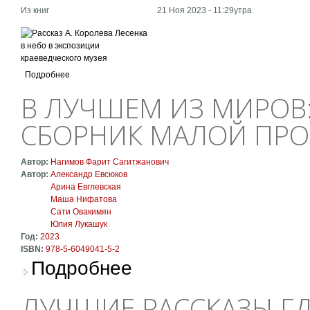
Из книг
21 Ноя 2023 - 11:29утра
Подробнее
В ЛУЧШЕМ ИЗ МИРОВ
СБОРНИК МАЛОЙ ПР
Автор:
Нагимов Фарит Сагитжанович
Автор:
Александр Евсюков
Арина Евглевская
Маша Нифатова
Сати Овакимян
Юлия Лукашук
Год:
2023
ISBN:
978-5-6049041-5-2
о В лучшем из миров: коллективный сборник
Подробнее
ЛУЧШИЕ РАССКАЗЫ ГД