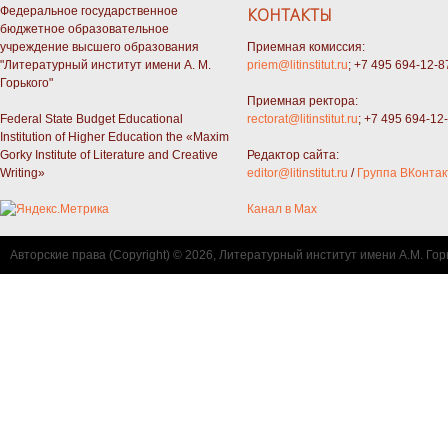
Федеральное государственное
КОНТАКТЫ
бюджетное образовательное
учреждение высшего образования
Приемная комиссия:
"Литературный институт имени А. М.
priem@litinstitut.ru
; +7 495 694-12-8
Горького"
Приемная ректора:
Federal State Budget Educational
rectorat@litinstitut.ru
; +7 495 694-12
Institution of Higher Education the «Maxim
Gorky Institute of Literature and Creative
Редактор сайта:
Writing»
editor@litinstitut.ru
/
Группа ВКонтак
Канал в Max
Авторские права (Copyright) © 2026, Литературный институт имени А.М. Гор