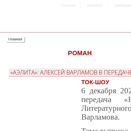
главная
институт
абитурие
ВЫ ЗДЕСЬ
главная
РОМАН
«АЭЛИТА»: АЛЕКСЕЙ ВАРЛАМОВ В ПЕРЕДА
ТОК-ШОУ
6 декабря 20
передача «
Литературно
Варламова.
Тема выпуска 