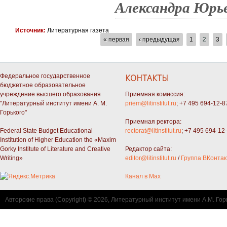
Александра Юрье
Источник:
Литературная газета
СТРАНИЦЫ
« первая
‹ предыдущая
1
2
3
Федеральное государственное
КОНТАКТЫ
бюджетное образовательное
учреждение высшего образования
Приемная комиссия:
"Литературный институт имени А. М.
priem@litinstitut.ru
; +7 495 694-12-8
Горького"
Приемная ректора:
Federal State Budget Educational
rectorat@litinstitut.ru
; +7 495 694-12
Institution of Higher Education the «Maxim
Gorky Institute of Literature and Creative
Редактор сайта:
Writing»
editor@litinstitut.ru
/
Группа ВКонтак
Канал в Max
Авторские права (Copyright) © 2026, Литературный институт имени А.М. Гор